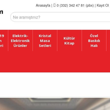
Anasayfa
|
0 (332) 342 47 81 (pbx)
|
Kayıt Ol 
19
Elektrik-
Kristal
Özel
Kültür
n
Elektronik
Masa
Baskılı
Kitap
ri
Ürünler
Setleri
Halı