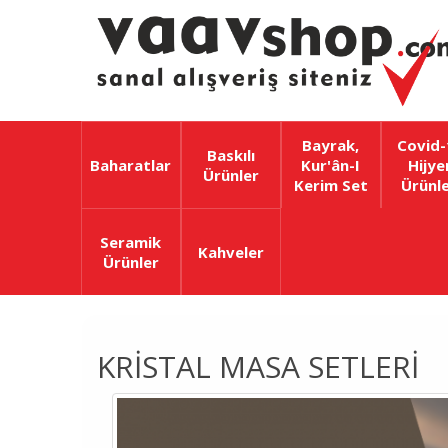
Bayrak,
Covid-
Baskılı
Baharatlar
Kur'ân-I
Hijye
Ürünler
Kerim Set
Ürünle
Seramik
Kahveler
Ürünler
KRISTAL MASA SETLERI