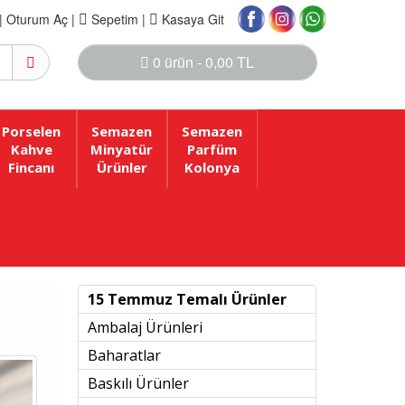
|
Oturum Aç |
Sepetim
|
Kasaya Git
0 ürün - 0,00 TL
Porselen
Semazen
Semazen
Kahve
Minyatür
Parfüm
Fincanı
Ürünler
Kolonya
15 Temmuz Temalı Ürünler
Ambalaj Ürünleri
Baharatlar
Baskılı Ürünler