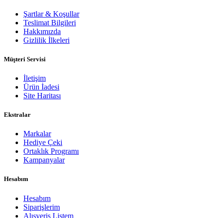
Şartlar & Koşullar
Teslimat Bilgileri
Hakkımızda
Gizlilik İlkeleri
Müşteri Servisi
İletişim
Ürün İadesi
Site Haritası
Ekstralar
Markalar
Hediye Çeki
Ortaklık Programı
Kampanyalar
Hesabım
Hesabım
Siparişlerim
Alışveriş Listem