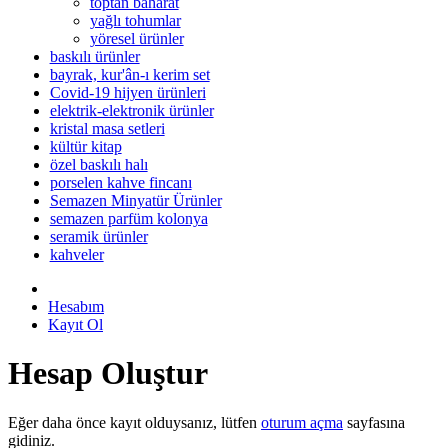
toptan baharat
yağlı tohumlar
yöresel ürünler
baskılı ürünler
bayrak, kur'ân-ı kerim set
Covid-19 hijyen ürünleri
elektrik-elektronik ürünler
kristal masa setleri
kültür kitap
özel baskılı halı
porselen kahve fincanı
Semazen Minyatür Ürünler
semazen parfüm kolonya
seramik ürünler
kahveler
Hesabım
Kayıt Ol
Hesap Oluştur
Eğer daha önce kayıt olduysanız, lütfen
oturum açma
sayfasına
gidiniz.