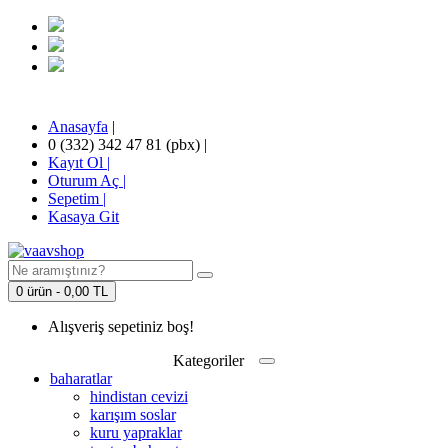
Anasayfa
|
0 (332) 342 47 81 (pbx)
|
Kayıt Ol |
Oturum Aç |
Sepetim
|
Kasaya Git
0 ürün - 0,00 TL
Alışveriş sepetiniz boş!
Kategoriler
baharatlar
hindistan cevizi
karışım soslar
kuru yapraklar