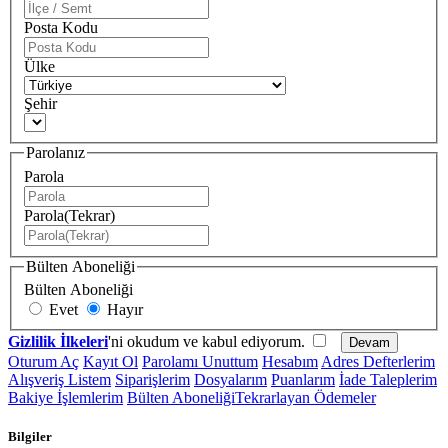
Posta Kodu
Ülke
Şehir
Parolanız
Parola
Parola(Tekrar)
Bülten Aboneliği
Bülten Aboneliği
Evet
Hayır
Gizlilik İlkeleri
'ni okudum ve kabul ediyorum.
Oturum Aç
Kayıt Ol
Parolamı Unuttum
Hesabım
Adres Defterlerim
Alışveriş Listem
Siparişlerim
Dosyalarım
Puanlarım
İade Taleplerim
Bakiye İşlemlerim
Bülten Aboneliği
Tekrarlayan Ödemeler
Bilgiler