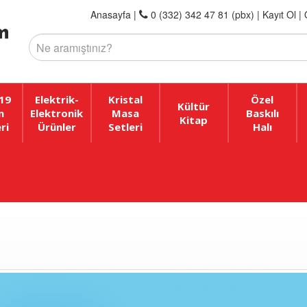
Anasayfa
|
0 (332) 342 47 81 (pbx)
|
Kayıt Ol |
19
Elektrik-
Kristal
Özel
Kültür
n
Elektronik
Masa
Baskılı
Kitap
ri
Ürünler
Setleri
Halı