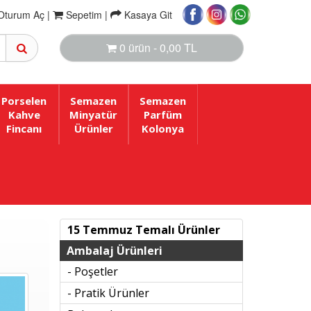
Oturum Aç |
Sepetim
|
Kasaya Git
0 ürün - 0,00 TL
Porselen
Semazen
Semazen
Kahve
Minyatür
Parfüm
Fincanı
Ürünler
Kolonya
15 Temmuz Temalı Ürünler
Ambalaj Ürünleri
- Poşetler
- Pratik Ürünler