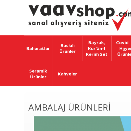
Bayrak,
Covid-
Baskılı
Baharatlar
Kur'ân-I
Hijye
Ürünler
Kerim Set
Ürünle
Seramik
Kahveler
Ürünler
AMBALAJ ÜRÜNLERI