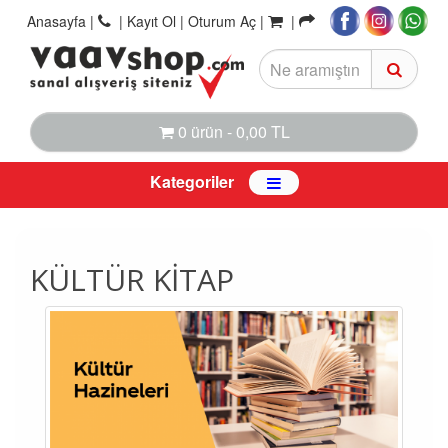
Anasayfa
|
|
Kayıt Ol |
Oturum Aç |
|
0 ürün - 0,00 TL
Kategoriler
KÜLTÜR KITAP