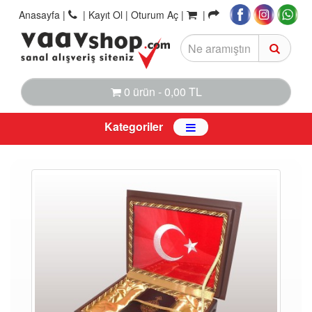
Anasayfa
|
|
Kayıt Ol |
Oturum Aç |
|
0 ürün - 0,00 TL
Kategoriler