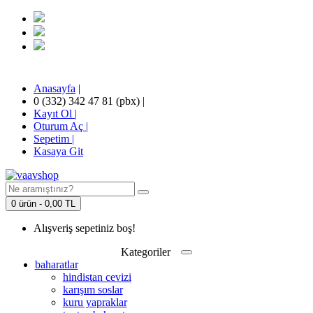
Anasayfa
|
0 (332) 342 47 81 (pbx)
|
Kayıt Ol |
Oturum Aç |
Sepetim
|
Kasaya Git
0 ürün - 0,00 TL
Alışveriş sepetiniz boş!
Kategoriler
baharatlar
hindistan cevizi
karışım soslar
kuru yapraklar