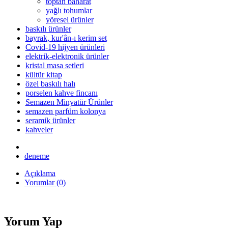
toptan baharat
yağlı tohumlar
yöresel ürünler
baskılı ürünler
bayrak, kur'ân-ı kerim set
Covid-19 hijyen ürünleri
elektrik-elektronik ürünler
kristal masa setleri
kültür kitap
özel baskılı halı
porselen kahve fincanı
Semazen Minyatür Ürünler
semazen parfüm kolonya
seramik ürünler
kahveler
deneme
Açıklama
Yorumlar (0)
Yorum Yap