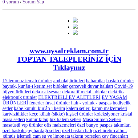
0 yorum
/
Yorum Yap
www.uysalreklam.com.tr
TOPTAN TALEPLERİNİZ İÇİN
Tıklayınız
15 temmuz temalı ürünler
ambalaj ürünleri
baharatlar
baskılı ürünler
bayrak, kur'ân-ı kerim set
biblolar
çerçeveli duvar halıları
Covid-19
hijyen ürünleri
dekor aksesuar
dekoratif metal tablolar
elektrik-
elektronik ürünler
ELEKTRİKLİ EV ALETLERİ
EV YAŞAM
ÜRÜNLERİ
fenerler
fırsat ürünler
halı - yolluk - paspas
hediyelik
setler
kabe kutulu kur'ân-ı kerim
kalem setleri
kamp malzemeleri
kartvizitlikler
keçe külah (sikke)
kişisel ürünler
koleksiyoner
kristal
masa setleri
kültür kitap
lüx kalem setleri
Masa Sümen Setleri
masaüstü vıp ürünler
ofis malzemeleri
özel banyo paspas takımları
özel baskılı çay bardağı setleri
özel baskılı halı
özel üretim altın -
gümüş işlemeli cam su ve limonata takımı
porselen çay fincanları