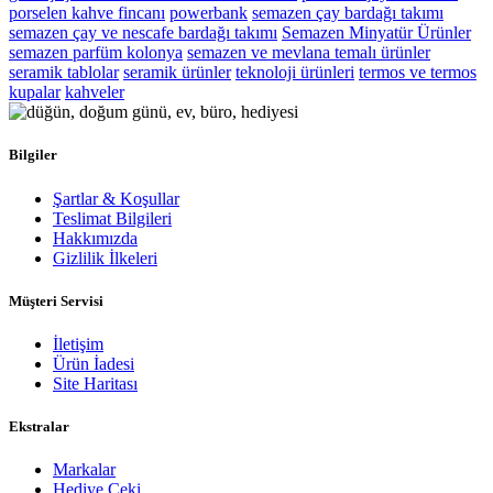
porselen kahve fincanı
powerbank
semazen çay bardağı takımı
semazen çay ve nescafe bardağı takımı
Semazen Minyatür Ürünler
semazen parfüm kolonya
semazen ve mevlana temalı ürünler
seramik tablolar
seramik ürünler
teknoloji ürünleri
termos ve termos
kupalar
kahveler
Bilgiler
Şartlar & Koşullar
Teslimat Bilgileri
Hakkımızda
Gizlilik İlkeleri
Müşteri Servisi
İletişim
Ürün İadesi
Site Haritası
Ekstralar
Markalar
Hediye Çeki