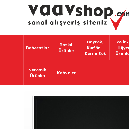
Bayrak,
Covid-
Baskılı
Baharatlar
Kur'ân-I
Hijye
Ürünler
Kerim Set
Ürünle
Seramik
Kahveler
Ürünler