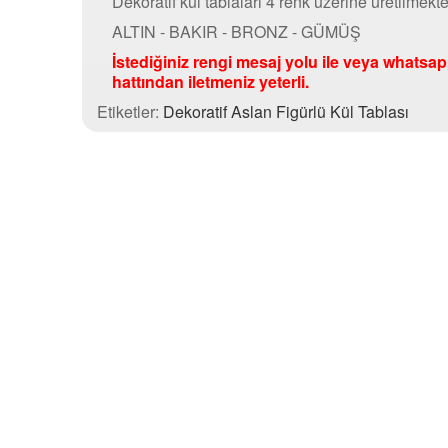
Dekoratif kül tablaları 4 renk üzerine üretilmekte
ALTIN - BAKIR - BRONZ - GÜMÜŞ
İstediğiniz rengi mesaj yolu ile veya whatsa
hattından iletmeniz yeterli.
Etiketler:
Dekoratif Aslan Figürlü Kül Tablası