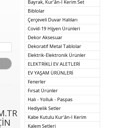
Bayrak, Kur'ân-I Kerim Set
Biblolar
Çerçeveli Duvar Halıları
Covid-19 Hijyen Ürünleri
Dekor Aksesuar
Dekoratif Metal Tablolar
Elektrik-Elektronik Ürünler
ELEKTRİKLİ EV ALETLERİ
EV YAŞAM ÜRÜNLERİ
Fenerler
Fırsat Ürünler
Halı - Yolluk - Paspas
Hediyelik Setler
M.TR
Kabe Kutulu Kur'ân-I Kerim
ÇİN
Kalem Setleri