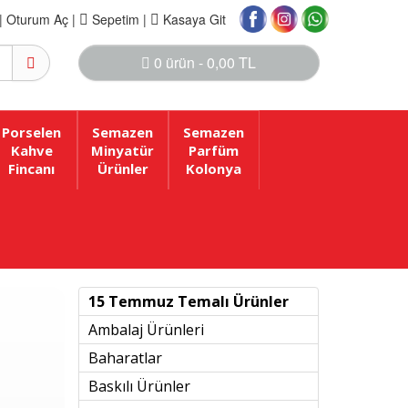
|
Oturum Aç |
Sepetim
|
Kasaya Git
0 ürün - 0,00 TL
Porselen
Semazen
Semazen
Kahve
Minyatür
Parfüm
Fincanı
Ürünler
Kolonya
15 Temmuz Temalı Ürünler
Ambalaj Ürünleri
Baharatlar
Baskılı Ürünler