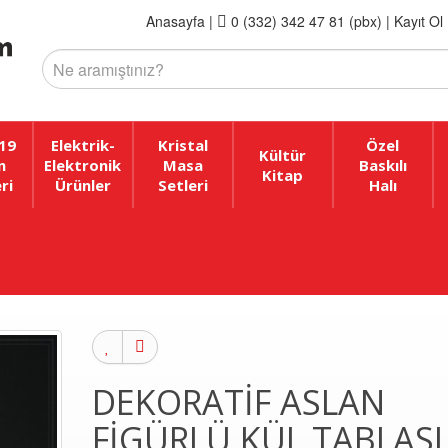
Anasayfa
|
0 (332) 342 47 81 (pbx)
|
Kayıt Ol 
19
Elektrik-
Kristal
Özel
Kültür
n
Elektronik
Masa
Baskılı
Kitap
ri
Ürünler
Setleri
Halı
DEKORATIF ASLAN
FIGÜRLÜ KÜL TABLASI