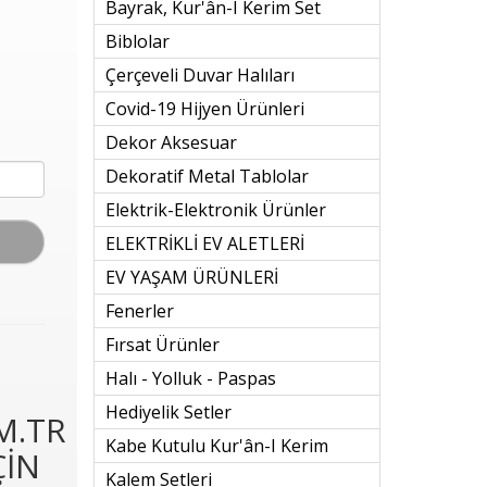
Bayrak, Kur'ân-I Kerim Set
Biblolar
Çerçeveli Duvar Halıları
Covid-19 Hijyen Ürünleri
Dekor Aksesuar
Dekoratif Metal Tablolar
Elektrik-Elektronik Ürünler
ELEKTRİKLİ EV ALETLERİ
EV YAŞAM ÜRÜNLERİ
Fenerler
Fırsat Ürünler
Halı - Yolluk - Paspas
Hediyelik Setler
M.TR
Kabe Kutulu Kur'ân-I Kerim
ÇİN
Kalem Setleri