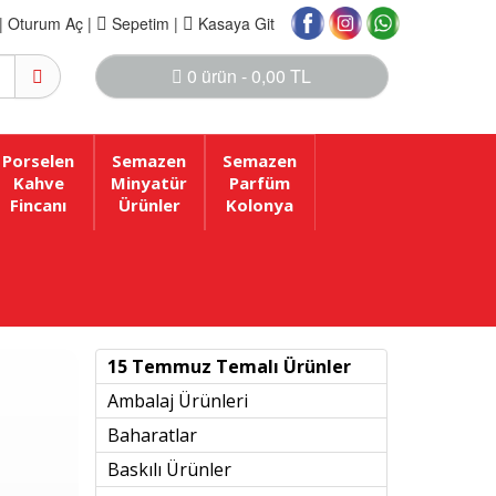
|
Oturum Aç |
Sepetim
|
Kasaya Git
0 ürün - 0,00 TL
Porselen
Semazen
Semazen
Kahve
Minyatür
Parfüm
Fincanı
Ürünler
Kolonya
15 Temmuz Temalı Ürünler
Ambalaj Ürünleri
Baharatlar
Baskılı Ürünler