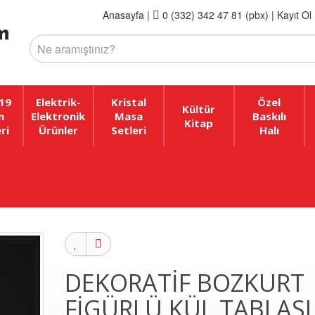
Anasayfa
|
0 (332) 342 47 81 (pbx)
|
Kayıt Ol 
19
Elektrik-
Kristal
Özel
Kültür
n
Elektronik
Masa
Baskılı
Kitap
ri
Ürünler
Setleri
Halı
DEKORATIF BOZKURT
FIGÜRLÜ KÜL TABLASI