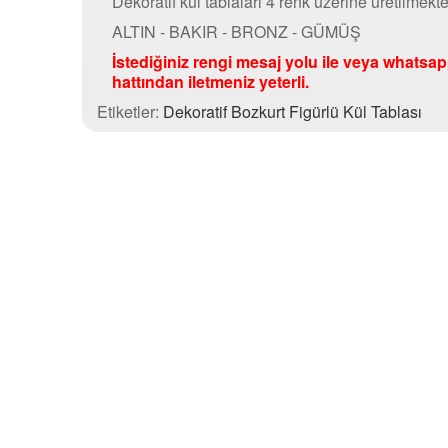
Dekoratif kül tablaları 4 renk üzerine üretilmekte
ALTIN - BAKIR - BRONZ - GÜMÜŞ
İstediğiniz rengi mesaj yolu ile veya whatsa
hattından iletmeniz yeterli.
Etiketler:
Dekoratif Bozkurt Figürlü Kül Tablası