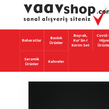
Bayrak,
Covid-
Baskılı
Baharatlar
Kur'ân-I
Hijye
Ürünler
Kerim Set
Ürünle
Seramik
Kahveler
Ürünler