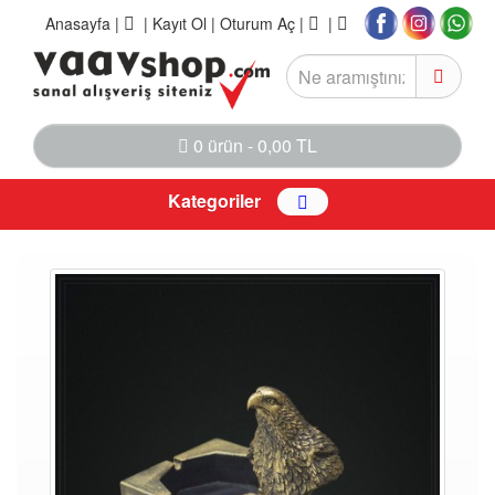
Anasayfa
|
|
Kayıt Ol |
Oturum Aç |
|
0 ürün - 0,00 TL
Kategoriler