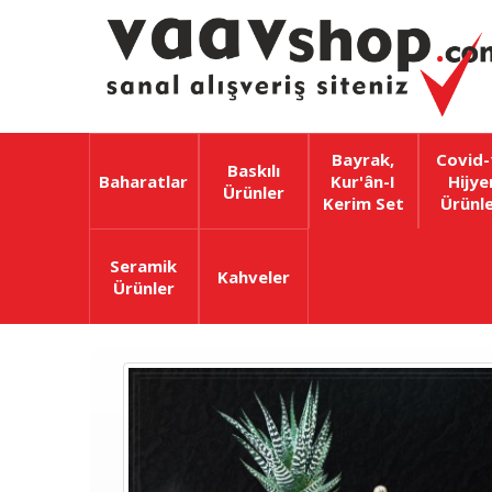
Bayrak,
Covid-
Baskılı
Baharatlar
Kur'ân-I
Hijye
Ürünler
Kerim Set
Ürünle
Seramik
Kahveler
Ürünler