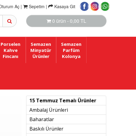
Oturum Aç |
Sepetim
|
Kasaya Git
0 ürün - 0,00 TL
Porselen
Semazen
Semazen
Kahve
Minyatür
Parfüm
Fincanı
Ürünler
Kolonya
15 Temmuz Temalı Ürünler
Ambalaj Ürünleri
Baharatlar
Baskılı Ürünler