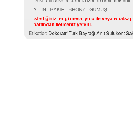
Dekoratif saksılar 4 renk üzerine üretilmektedir.
ALTIN - BAKIR - BRONZ - GÜMÜŞ
İstediğiniz rengi mesaj yolu ile veya whatsa
hattından iletmeniz yeterli.
Etiketler:
Dekoratif Türk Bayrağı Anıt Sulukent Sak