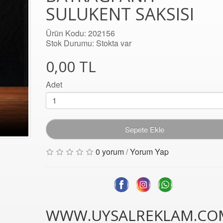
SULUKENT SAKSISI
Ürün Kodu: 202156
Stok Durumu: Stokta var
0,00 TL
Adet
Sepete Ekle
0 yorum
/
Yorum Yap
WWW.UYSALREKLAM.CO