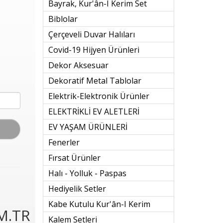
Bayrak, Kur'ân-I Kerim Set
Biblolar
Çerçeveli Duvar Halıları
Covid-19 Hijyen Ürünleri
Dekor Aksesuar
Dekoratif Metal Tablolar
Elektrik-Elektronik Ürünler
ELEKTRİKLİ EV ALETLERİ
EV YAŞAM ÜRÜNLERİ
Fenerler
Fırsat Ürünler
Halı - Yolluk - Paspas
Hediyelik Setler
Kabe Kutulu Kur'ân-I Kerim
M.TR
Kalem Setleri