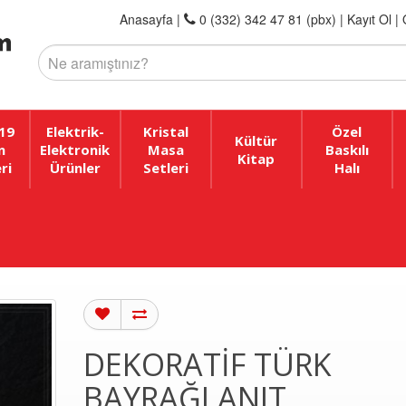
Anasayfa
|
0 (332) 342 47 81 (pbx)
|
Kayıt Ol |
19
Elektrik-
Kristal
Özel
Kültür
n
Elektronik
Masa
Baskılı
Kitap
ri
Ürünler
Setleri
Halı
DEKORATIF TÜRK
BAYRAĞI ANIT