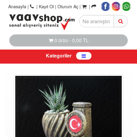
Anasayfa
|
|
Kayıt Ol |
Oturum Aç |
|
0 ürün - 0,00 TL
Kategoriler