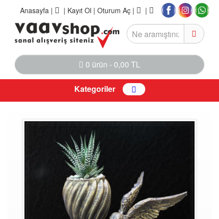
Anasayfa
|
|
Kayıt Ol |
Oturum Aç |
|
0 ürün - 0,00 TL
Kategoriler