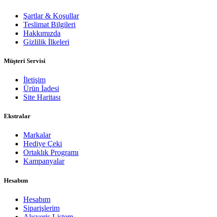
Şartlar & Koşullar
Teslimat Bilgileri
Hakkımızda
Gizlilik İlkeleri
Müşteri Servisi
İletişim
Ürün İadesi
Site Haritası
Ekstralar
Markalar
Hediye Çeki
Ortaklık Programı
Kampanyalar
Hesabım
Hesabım
Siparişlerim
Alışveriş Listem