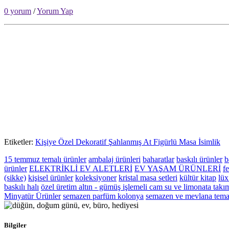
0 yorum
/
Yorum Yap
Etiketler:
Kişiye Özel Dekoratif Şahlanmış At Figürlü Masa İsimlik
15 temmuz temalı ürünler
ambalaj ürünleri
baharatlar
baskılı ürünler
b
ürünler
ELEKTRİKLİ EV ALETLERİ
EV YAŞAM ÜRÜNLERİ
fe
(sikke)
kişisel ürünler
koleksiyoner
kristal masa setleri
kültür kitap
lüx
baskılı halı
özel üretim altın - gümüş işlemeli cam su ve limonata takı
Minyatür Ürünler
semazen parfüm kolonya
semazen ve mevlana temal
Bilgiler