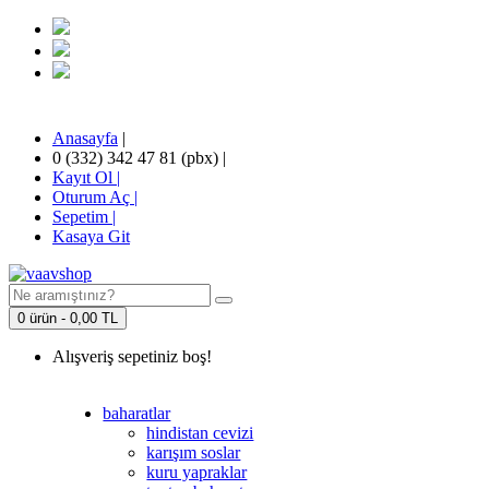
Anasayfa
|
0 (332) 342 47 81 (pbx)
|
Kayıt Ol |
Oturum Aç |
Sepetim
|
Kasaya Git
0 ürün - 0,00 TL
Alışveriş sepetiniz boş!
baharatlar
hindistan cevizi
karışım soslar
kuru yapraklar