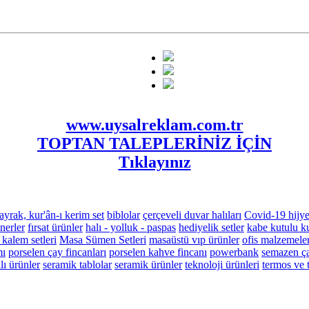
www.uysalreklam.com.tr
TOPTAN TALEPLERİNİZ İÇİN
Tıklayınız
ayrak, kur'ân-ı kerim set
biblolar
çerçeveli duvar halıları
Covid-19 hijye
nerler
fırsat ürünler
halı - yolluk - paspas
hediyelik setler
kabe kutulu ku
 kalem setleri
Masa Sümen Setleri
masaüstü vıp ürünler
ofis malzemeler
mı
porselen çay fincanları
porselen kahve fincanı
powerbank
semazen ça
ı ürünler
seramik tablolar
seramik ürünler
teknoloji ürünleri
termos ve 