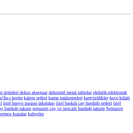
n ürünleri
dekor aksesuar
dekoratif metal tablolar
elektrik-elektronik
r'ân-ı kerim
kalem setleri
kamp malzemeleri
kartvizitlikler
keçe külah
i
özel banyo paspas takımları
özel baskılı çay bardağı setleri
özel
y bardağı takımı
semazen çay ve nescafe bardağı takımı
Semazen
termos kupalar
kahveler