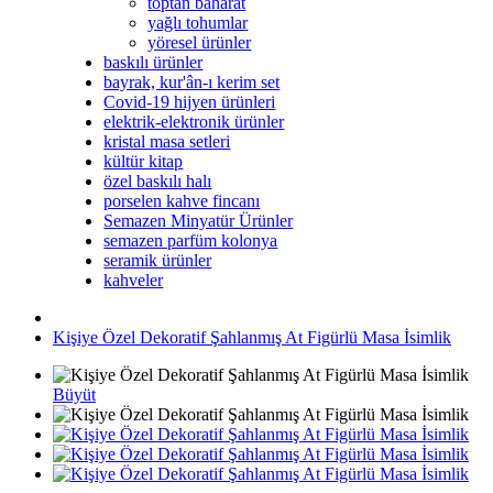
toptan baharat
yağlı tohumlar
yöresel ürünler
baskılı ürünler
bayrak, kur'ân-ı kerim set
Covid-19 hijyen ürünleri
elektrik-elektronik ürünler
kristal masa setleri
kültür kitap
özel baskılı halı
porselen kahve fincanı
Semazen Minyatür Ürünler
semazen parfüm kolonya
seramik ürünler
kahveler
Kişiye Özel Dekoratif Şahlanmış At Figürlü Masa İsimlik
Büyüt