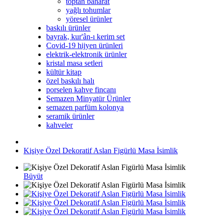
toptan baharat
yağlı tohumlar
yöresel ürünler
baskılı ürünler
bayrak, kur'ân-ı kerim set
Covid-19 hijyen ürünleri
elektrik-elektronik ürünler
kristal masa setleri
kültür kitap
özel baskılı halı
porselen kahve fincanı
Semazen Minyatür Ürünler
semazen parfüm kolonya
seramik ürünler
kahveler
Kişiye Özel Dekoratif Aslan Figürlü Masa İsimlik
Büyüt