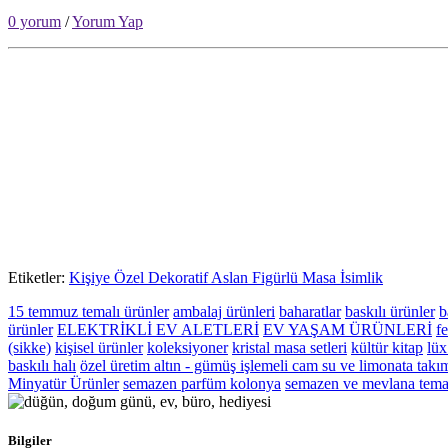
0 yorum
/
Yorum Yap
Etiketler:
Kişiye Özel Dekoratif Aslan Figürlü Masa İsimlik
15 temmuz temalı ürünler
ambalaj ürünleri
baharatlar
baskılı ürünler
b
ürünler
ELEKTRİKLİ EV ALETLERİ
EV YAŞAM ÜRÜNLERİ
fe
(sikke)
kişisel ürünler
koleksiyoner
kristal masa setleri
kültür kitap
lüx
baskılı halı
özel üretim altın - gümüş işlemeli cam su ve limonata takı
Minyatür Ürünler
semazen parfüm kolonya
semazen ve mevlana temal
Bilgiler