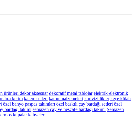
n ürünleri
dekor aksesuar
dekoratif metal tablolar
elektrik-elektronik
r'ân-ı kerim
kalem setleri
kamp malzemeleri
kartvizitlikler
keçe külah
i
özel banyo paspas takımları
özel baskılı çay bardağı setleri
özel
y bardağı takımı
semazen çay ve nescafe bardağı takımı
Semazen
termos kupalar
kahveler