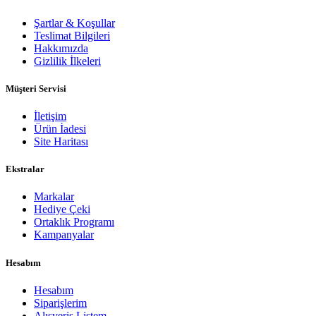
Şartlar & Koşullar
Teslimat Bilgileri
Hakkımızda
Gizlilik İlkeleri
Müşteri Servisi
İletişim
Ürün İadesi
Site Haritası
Ekstralar
Markalar
Hediye Çeki
Ortaklık Programı
Kampanyalar
Hesabım
Hesabım
Siparişlerim
Alışveriş Listem