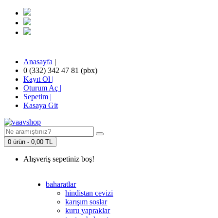
Anasayfa
|
0 (332) 342 47 81 (pbx)
|
Kayıt Ol |
Oturum Aç |
Sepetim
|
Kasaya Git
0 ürün - 0,00 TL
Alışveriş sepetiniz boş!
baharatlar
hindistan cevizi
karışım soslar
kuru yapraklar