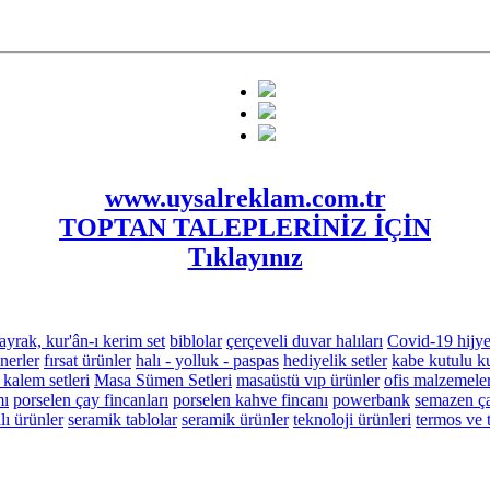
www.uysalreklam.com.tr
TOPTAN TALEPLERİNİZ İÇİN
Tıklayınız
ayrak, kur'ân-ı kerim set
biblolar
çerçeveli duvar halıları
Covid-19 hijye
nerler
fırsat ürünler
halı - yolluk - paspas
hediyelik setler
kabe kutulu ku
 kalem setleri
Masa Sümen Setleri
masaüstü vıp ürünler
ofis malzemeler
mı
porselen çay fincanları
porselen kahve fincanı
powerbank
semazen ça
ı ürünler
seramik tablolar
seramik ürünler
teknoloji ürünleri
termos ve 