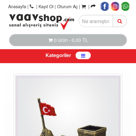
Anasayfa
|
|
Kayıt Ol |
Oturum Aç |
|
0 ürün - 0,00 TL
Kategoriler