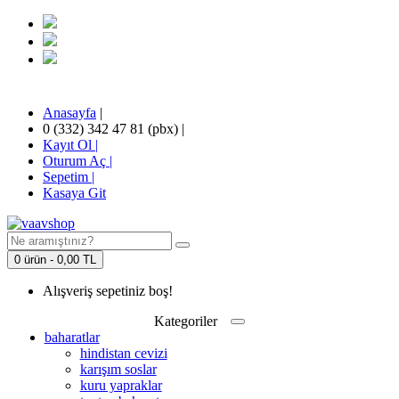
Anasayfa
|
0 (332) 342 47 81 (pbx)
|
Kayıt Ol |
Oturum Aç |
Sepetim
|
Kasaya Git
0 ürün - 0,00 TL
Alışveriş sepetiniz boş!
Kategoriler
baharatlar
hindistan cevizi
karışım soslar
kuru yapraklar