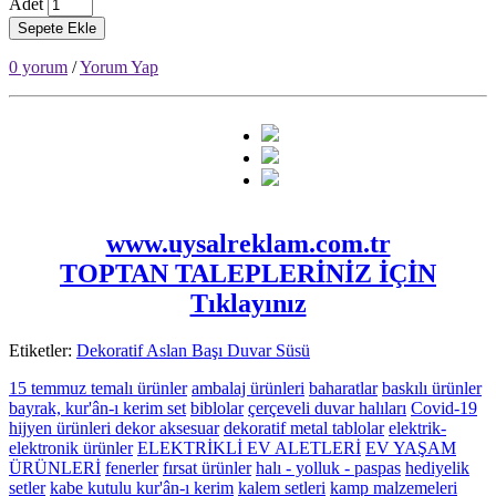
Adet
Sepete Ekle
0 yorum
/
Yorum Yap
www.uysalreklam.com.tr
TOPTAN TALEPLERİNİZ İÇİN
Tıklayınız
Etiketler:
Dekoratif Aslan Başı Duvar Süsü
15 temmuz temalı ürünler
ambalaj ürünleri
baharatlar
baskılı ürünler
bayrak, kur'ân-ı kerim set
biblolar
çerçeveli duvar halıları
Covid-19
hijyen ürünleri
dekor aksesuar
dekoratif metal tablolar
elektrik-
elektronik ürünler
ELEKTRİKLİ EV ALETLERİ
EV YAŞAM
ÜRÜNLERİ
fenerler
fırsat ürünler
halı - yolluk - paspas
hediyelik
setler
kabe kutulu kur'ân-ı kerim
kalem setleri
kamp malzemeleri