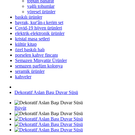
toptan baharat
yağlı tohumlar
yöresel ürünler
baskılı ürünler
bayrak, kur'ân-ı kerim set
Covid-19 hijyen ürünleri
elektrik-elektronik ürünler
kristal masa setleri
kültür kitap
özel baskılı halı
porselen kahve fincanı
Semazen Minyatür Ürünler
semazen parfüm kolonya
seramik ürünler
kahveler
Dekoratif Aslan Başı Duvar Süsü
Büyüt