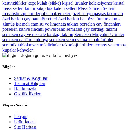
kartvizitlikler
keçe külah (sikke)
kişisel ürünler
koleksiyoner
kristal
masa setleri
kültür kitap
lüx kalem setleri
Masa Sümen Setleri
masaüstü vıp ürünler
ofis malzemeleri
özel banyo paspas takımları
özel baskılı çay bardağı setleri
özel baskılı halı
özel üretim altın -
gümüş işlemeli cam su ve limonata takımı
porselen çay fincanları
porselen kahve fincanı
powerbank
semazen çay bardağı takımı
semazen çay ve nescafe bardağı takımı
Semazen Minyatür Ürünler
semazen parfüm kolonya
semazen ve mevlana temalı ürünler
seramik tablolar
seramik ürünler
teknoloji ürünleri
termos ve termos
kupalar
kahveler
Bilgiler
Şartlar & Koşullar
Teslimat Bilgileri
Hakkımızda
Gizlilik İlkeleri
Müşteri Servisi
İletişim
Ürün İadesi
Site Haritası