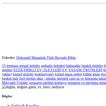
Etiketler:
Dekoratif Masaüstü Türk Bayrağı Biblo
15 temmuz temalı ürünler
ambalaj ürünleri
baharatlar
baskılı ürünler
b
ürünler
ELEKTRİKLİ EV ALETLERİ
EV YAŞAM ÜRÜNLERİ
fe
(sikke)
kişisel ürünler
koleksiyoner
kristal masa setleri
kültür kitap
lüx
baskılı halı
özel üretim altın - gümüş işlemeli cam su ve limonata takı
Minyatür Ürünler
semazen parfüm kolonya
semazen ve mevlana temal
Bilgiler
Şartlar & Koşullar