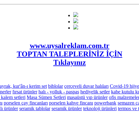
www.uysalreklam.com.tr
TOPTAN TALEPLERİNİZ İÇİN
Tıklayınız
ayrak, kur'ân-ı kerim set
biblolar
çerçeveli duvar halıları
Covid-19 hijye
nerler
fırsat ürünler
halı - yolluk - paspas
hediyelik setler
kabe kutulu ku
 kalem setleri
Masa Sümen Setleri
masaüstü vıp ürünler
ofis malzemeler
mı
porselen çay fincanları
porselen kahve fincanı
powerbank
semazen ça
ı ürünler
seramik tablolar
seramik ürünler
teknoloji ürünleri
termos ve 