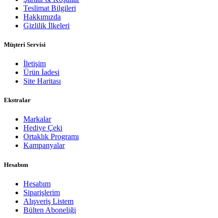
Teslimat Bilgileri
Hakkımızda
Gizlilik İlkeleri
Müşteri Servisi
İletişim
Ürün İadesi
Site Haritası
Ekstralar
Markalar
Hediye Çeki
Ortaklık Programı
Kampanyalar
Hesabım
Hesabım
Siparişlerim
Alışveriş Listem
Bülten Aboneliği