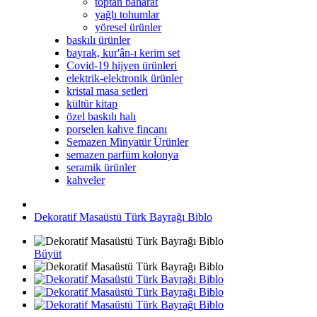
toptan baharat
yağlı tohumlar
yöresel ürünler
baskılı ürünler
bayrak, kur'ân-ı kerim set
Covid-19 hijyen ürünleri
elektrik-elektronik ürünler
kristal masa setleri
kültür kitap
özel baskılı halı
porselen kahve fincanı
Semazen Minyatür Ürünler
semazen parfüm kolonya
seramik ürünler
kahveler
Dekoratif Masaüstü Türk Bayrağı Biblo
Büyüt