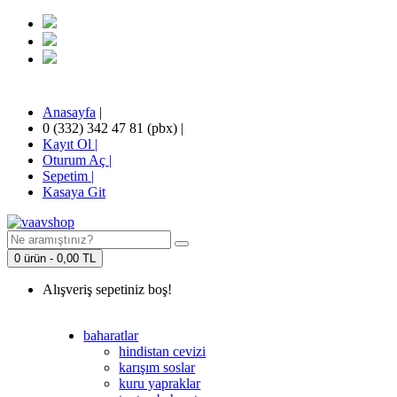
Anasayfa
|
0 (332) 342 47 81 (pbx)
|
Kayıt Ol |
Oturum Aç |
Sepetim
|
Kasaya Git
0 ürün - 0,00 TL
Alışveriş sepetiniz boş!
baharatlar
hindistan cevizi
karışım soslar
kuru yapraklar