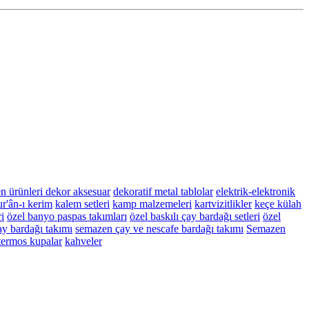
n ürünleri
dekor aksesuar
dekoratif metal tablolar
elektrik-elektronik
r'ân-ı kerim
kalem setleri
kamp malzemeleri
kartvizitlikler
keçe külah
i
özel banyo paspas takımları
özel baskılı çay bardağı setleri
özel
y bardağı takımı
semazen çay ve nescafe bardağı takımı
Semazen
termos kupalar
kahveler