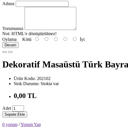
Adınız
Yorumunuz
Not:
HTML'e dönüştürülmez!
Oylama
Kötü
İyi
Devam
Dekoratif Masaüstü Türk Bayra
Ürün Kodu: 202102
Stok Durumu: Stokta var
0,00 TL
Adet
Sepete Ekle
0 yorum
/
Yorum Yap