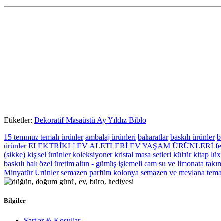
Etiketler:
Dekoratif Masaüstü Ay Yıldız Biblo
15 temmuz temalı ürünler
ambalaj ürünleri
baharatlar
baskılı ürünler
b
ürünler
ELEKTRİKLİ EV ALETLERİ
EV YAŞAM ÜRÜNLERİ
fe
(sikke)
kişisel ürünler
koleksiyoner
kristal masa setleri
kültür kitap
lüx
baskılı halı
özel üretim altın - gümüş işlemeli cam su ve limonata takı
Minyatür Ürünler
semazen parfüm kolonya
semazen ve mevlana temal
Bilgiler
Şartlar & Koşullar