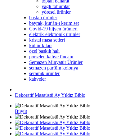
toptan baharat
yağlı tohumlar
yöresel ürünler
baskılı ürünler
bayrak, kur'ân-ı kerim set
Covid-19 hijyen ürünleri
elektrik-elektronik ürünler
kristal masa setleri
kültür kitap
özel baskılı halı
porselen kahve fincanı
Semazen Minyatür Ürünler
semazen parfüm kolonya
seramik ürünler
kahveler
Dekoratif Masaüstü Ay Yıldız Biblo
Büyüt