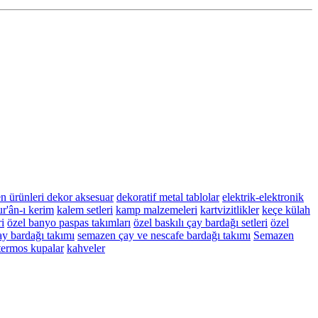
n ürünleri
dekor aksesuar
dekoratif metal tablolar
elektrik-elektronik
r'ân-ı kerim
kalem setleri
kamp malzemeleri
kartvizitlikler
keçe külah
i
özel banyo paspas takımları
özel baskılı çay bardağı setleri
özel
y bardağı takımı
semazen çay ve nescafe bardağı takımı
Semazen
termos kupalar
kahveler