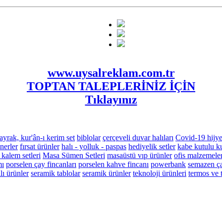
www.uysalreklam.com.tr
TOPTAN TALEPLERİNİZ İÇİN
Tıklayınız
ayrak, kur'ân-ı kerim set
biblolar
çerçeveli duvar halıları
Covid-19 hijye
nerler
fırsat ürünler
halı - yolluk - paspas
hediyelik setler
kabe kutulu ku
 kalem setleri
Masa Sümen Setleri
masaüstü vıp ürünler
ofis malzemeler
mı
porselen çay fincanları
porselen kahve fincanı
powerbank
semazen ça
ı ürünler
seramik tablolar
seramik ürünler
teknoloji ürünleri
termos ve 