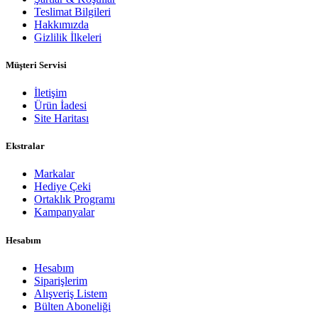
Teslimat Bilgileri
Hakkımızda
Gizlilik İlkeleri
Müşteri Servisi
İletişim
Ürün İadesi
Site Haritası
Ekstralar
Markalar
Hediye Çeki
Ortaklık Programı
Kampanyalar
Hesabım
Hesabım
Siparişlerim
Alışveriş Listem
Bülten Aboneliği