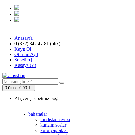
Anasayfa
|
0 (332) 342 47 81 (pbx)
|
Kayıt Ol |
Oturum Aç |
Sepetim
|
Kasaya Git
0 ürün - 0,00 TL
Alışveriş sepetiniz boş!
baharatlar
hindistan cevizi
karışım soslar
kuru yapraklar