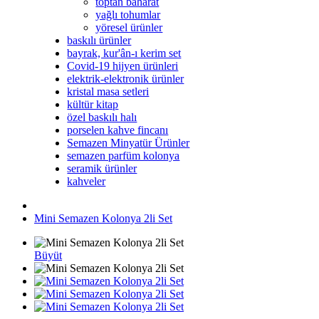
toptan baharat
yağlı tohumlar
yöresel ürünler
baskılı ürünler
bayrak, kur'ân-ı kerim set
Covid-19 hijyen ürünleri
elektrik-elektronik ürünler
kristal masa setleri
kültür kitap
özel baskılı halı
porselen kahve fincanı
Semazen Minyatür Ürünler
semazen parfüm kolonya
seramik ürünler
kahveler
Mini Semazen Kolonya 2li Set
Büyüt