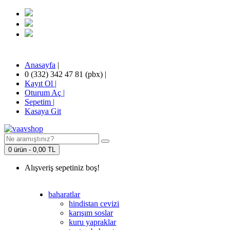
Anasayfa
|
0 (332) 342 47 81 (pbx)
|
Kayıt Ol |
Oturum Aç |
Sepetim
|
Kasaya Git
0 ürün - 0,00 TL
Alışveriş sepetiniz boş!
baharatlar
hindistan cevizi
karışım soslar
kuru yapraklar