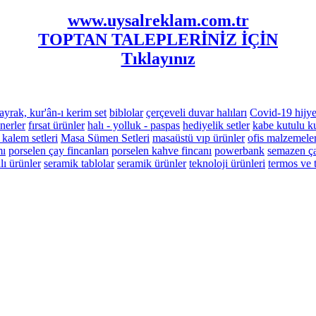
www.uysalreklam.com.tr
TOPTAN TALEPLERİNİZ İÇİN
Tıklayınız
ayrak, kur'ân-ı kerim set
biblolar
çerçeveli duvar halıları
Covid-19 hijye
nerler
fırsat ürünler
halı - yolluk - paspas
hediyelik setler
kabe kutulu ku
 kalem setleri
Masa Sümen Setleri
masaüstü vıp ürünler
ofis malzemeler
mı
porselen çay fincanları
porselen kahve fincanı
powerbank
semazen ça
ı ürünler
seramik tablolar
seramik ürünler
teknoloji ürünleri
termos ve 