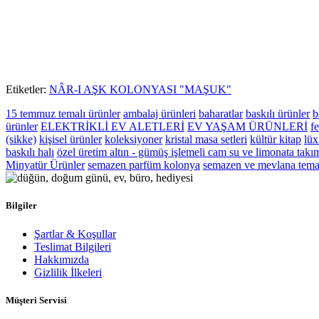
Etiketler:
NÂR-I AŞK KOLONYASI "MAŞUK"
15 temmuz temalı ürünler
ambalaj ürünleri
baharatlar
baskılı ürünler
b
ürünler
ELEKTRİKLİ EV ALETLERİ
EV YAŞAM ÜRÜNLERİ
fe
(sikke)
kişisel ürünler
koleksiyoner
kristal masa setleri
kültür kitap
lüx
baskılı halı
özel üretim altın - gümüş işlemeli cam su ve limonata takı
Minyatür Ürünler
semazen parfüm kolonya
semazen ve mevlana temal
Bilgiler
Şartlar & Koşullar
Teslimat Bilgileri
Hakkımızda
Gizlilik İlkeleri
Müşteri Servisi