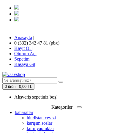
Anasayfa
|
0 (332) 342 47 81 (pbx)
|
Kayıt Ol |
Oturum Aç |
Sepetim
|
Kasaya Git
0 ürün - 0,00 TL
Alışveriş sepetiniz boş!
Kategoriler
baharatlar
hindistan cevizi
karışım soslar
kuru yapraklar