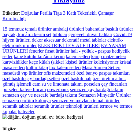
Etiketler:
Doğrular Perilla Tiga 3 Katlı Tekerlekli Çamaşır
Kurutmalığı
15 temmuz temalı ürünler
ambalaj ürünleri
baharatlar
baskılı ürünler
bayrak, kur'ân-ı kerim set
biblolar
çerçeveli duvar halıları
Covid-19
hijyen ürünleri
dekor aksesuar
dekoratif metal tablolar
elektrik-
elektronik ürünler
ELEKTRİKLİ EV ALETLERİ
EV YAŞAM
ÜRÜNLERİ
fenerler
fırsat ürünler
halı - yolluk - paspas
hediyelik
setler
kabe kutulu kur'ân-ı kerim
kalem setleri
kamp malzemeleri
kartvizitlikler
keçe külah (sikke)
kişisel ürünler
koleksiyoner
kristal
masa setleri
kültür kitap
lüx kalem setleri
Masa Sümen Setleri
masaüstü vıp ürünler
ofis malzemeleri
özel banyo paspas takımları
özel baskılı çay bardağı setleri
özel baskılı halı
özel üretim altın -
gümüş işlemeli cam su ve limonata takımı
porselen çay fincanları
porselen kahve fincanı
powerbank
semazen çay bardağı takımı
semazen çay ve nescafe bardağı takımı
Semazen Minyatür Ürünler
semazen parfüm kolonya
semazen ve mevlana temalı ürünler
seramik tablolar
seramik ürünler
teknoloji ürünleri
termos ve termos
kupalar
kahveler
Bilgiler