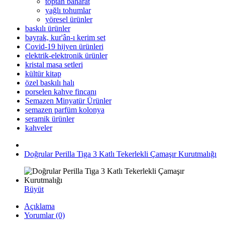
toptan baharat
yağlı tohumlar
yöresel ürünler
baskılı ürünler
bayrak, kur'ân-ı kerim set
Covid-19 hijyen ürünleri
elektrik-elektronik ürünler
kristal masa setleri
kültür kitap
özel baskılı halı
porselen kahve fincanı
Semazen Minyatür Ürünler
semazen parfüm kolonya
seramik ürünler
kahveler
Doğrular Perilla Tiga 3 Katlı Tekerlekli Çamaşır Kurutmalığı
Büyüt
Açıklama
Yorumlar (0)