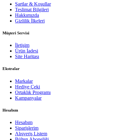
Şartlar & Koşullar
Teslimat Bilgileri
Hakkımızda
Gizlilik İlkeleri
Müşteri Servisi
İletişim
Ürün İadesi
Site Haritası
Ekstralar
Markalar
Hediye Çeki
Ortaklık Programı
Kampanyalar
Hesabım
Hesabım
Siparişlerim
Alışveriş Listem
Bülten Aboneliği