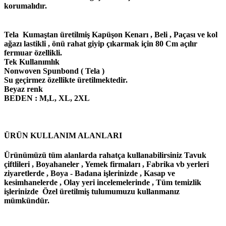
korumalıdır.
Tela Kumaştan üretilmiş Kapüşon Kenarı , Beli , Paçası ve kol
ağazı lastikli , önü rahat giyip çıkarmak için 80 Cm açılır
fermuar özellikli.
Tek Kullanımlık
Nonwoven Spunbond ( Tela )
Su geçirmez özellikte üretilmektedir.
Beyaz renk
BEDEN : M,L, XL, 2XL
ÜRÜN KULLANIM ALANLARI
Ürünümüzü tüm alanlarda rahatça kullanabilirsiniz Tavuk
çiftlileri , Boyahaneler , Yemek firmaları , Fabrika vb yerleri
ziyaretlerde , Boya - Badana işlerinizde , Kasap ve
kesimhanelerde , Olay yeri incelemelerinde , Tüm temizlik
işlerinizde Özel üretilmiş tulumumuzu kullanmanız
mümkündür.