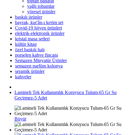
toptan baharat
yağlı tohumlar
yöresel ürünler
baskılı ürünler
bayrak, kur'ân-ı kerim set
Covid-19 hijyen ürünleri
elektrik-elektronik ürünler
kristal masa setleri
kültür kitap
özel baskılı halı
porselen kahve fincanı
Semazen Minyatür Ürünler
semazen parfüm kolonya
seramik ürünler
kahveler
Lamineli Tek Kullanımlık Koruyucu Tulum-65 Gr Su
Geçirmez-5 Adet
Büyüt