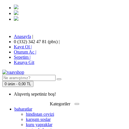
Anasayfa
|
0 (332) 342 47 81 (pbx)
|
Kayıt Ol |
Oturum Aç |
Sepetim
|
Kasaya Git
0 ürün - 0,00 TL
Alışveriş sepetiniz boş!
Kategoriler
baharatlar
hindistan cevizi
karışım soslar
kuru yapraklar