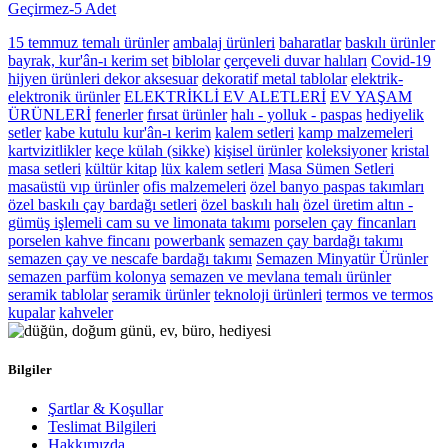
Geçirmez-5 Adet
15 temmuz temalı ürünler
ambalaj ürünleri
baharatlar
baskılı ürünler
bayrak, kur'ân-ı kerim set
biblolar
çerçeveli duvar halıları
Covid-19
hijyen ürünleri
dekor aksesuar
dekoratif metal tablolar
elektrik-
elektronik ürünler
ELEKTRİKLİ EV ALETLERİ
EV YAŞAM
ÜRÜNLERİ
fenerler
fırsat ürünler
halı - yolluk - paspas
hediyelik
setler
kabe kutulu kur'ân-ı kerim
kalem setleri
kamp malzemeleri
kartvizitlikler
keçe külah (sikke)
kişisel ürünler
koleksiyoner
kristal
masa setleri
kültür kitap
lüx kalem setleri
Masa Sümen Setleri
masaüstü vıp ürünler
ofis malzemeleri
özel banyo paspas takımları
özel baskılı çay bardağı setleri
özel baskılı halı
özel üretim altın -
gümüş işlemeli cam su ve limonata takımı
porselen çay fincanları
porselen kahve fincanı
powerbank
semazen çay bardağı takımı
semazen çay ve nescafe bardağı takımı
Semazen Minyatür Ürünler
semazen parfüm kolonya
semazen ve mevlana temalı ürünler
seramik tablolar
seramik ürünler
teknoloji ürünleri
termos ve termos
kupalar
kahveler
Bilgiler
Şartlar & Koşullar
Teslimat Bilgileri
Hakkımızda