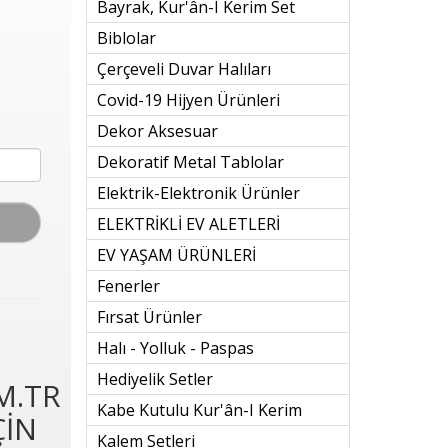
Bayrak, Kur'ân-I Kerim Set
Biblolar
Çerçeveli Duvar Halıları
Covid-19 Hijyen Ürünleri
Dekor Aksesuar
Dekoratif Metal Tablolar
Elektrik-Elektronik Ürünler
ELEKTRİKLİ EV ALETLERİ
EV YAŞAM ÜRÜNLERİ
Fenerler
Fırsat Ürünler
Halı - Yolluk - Paspas
Hediyelik Setler
M.TR
Kabe Kutulu Kur'ân-I Kerim
ÇİN
Kalem Setleri