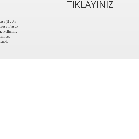
TIKLAYINIZ
i (l) : 0.7
mesi: Plastik
uz kullanım:
Emniyet
 Kablo