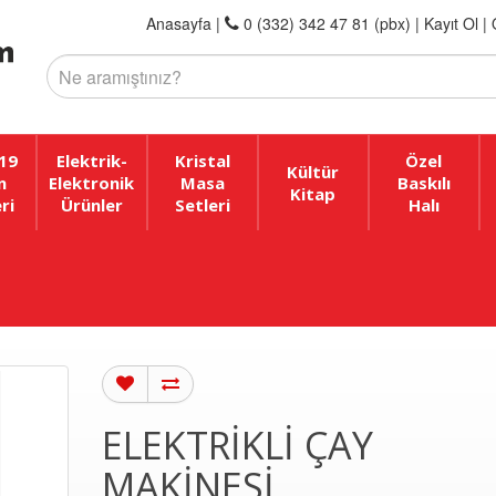
Anasayfa
|
0 (332) 342 47 81 (pbx)
|
Kayıt Ol |
19
Elektrik-
Kristal
Özel
Kültür
n
Elektronik
Masa
Baskılı
Kitap
ri
Ürünler
Setleri
Halı
ELEKTRIKLI ÇAY
MAKINESI