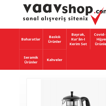
Bayrak,
Covid-
Baskılı
Baharatlar
Kur'ân-I
Hijye
Ürünler
Kerim Set
Ürünle
Seramik
Kahveler
Ürünler