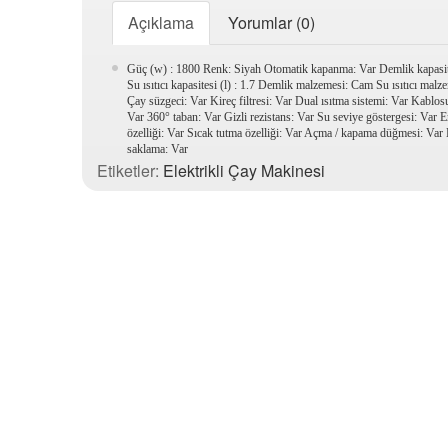
Açıklama
Yorumlar (0)
Güç (w) : 1800 Renk: Siyah Otomatik kapanma: Var Demlik kapasites
Su ısıtıcı kapasitesi (l) : 1.7 Demlik malzemesi: Cam Su ısıtıcı malze
Çay süzgeci: Var Kireç filtresi: Var Dual ısıtma sistemi: Var Kablos
Var 360° taban: Var Gizli rezistans: Var Su seviye göstergesi: Var 
özelliği: Var Sıcak tutma özelliği: Var Açma / kapama düğmesi: Var
saklama: Var
Etiketler:
Elektrikli Çay Makinesi