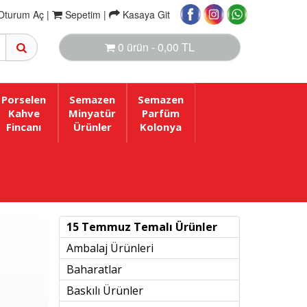
Oturum Aç |
Sepetim
|
Kasaya Git
0 ürün - 0,00 TL
Porselen
Semazen
Semazen
Kahve
Minyatür
Parfüm
Fincanı
Ürünler
Kolonya
15 Temmuz Temalı Ürünler
Ambalaj Ürünleri
Baharatlar
Baskılı Ürünler