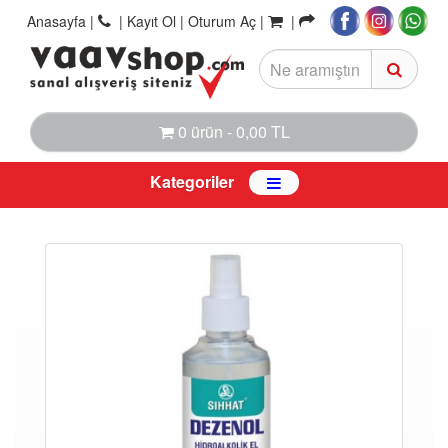
Anasayfa
|
|
Kayıt Ol |
Oturum Aç |
|
0 ürün - 0,00 TL
Kategoriler