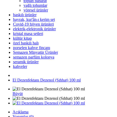
toptan baharat
yağlı tohumlar
yöresel ürünler
baskılı ürünler
bayrak, kur'ân-ı kerim set
Covid-19 hijyen ürünleri
elektrik-elektronik ürünler
kristal masa setleri
kültür kitap
özel baskılı halı
porselen kahve fincanı
Semazen Minyatür Ürünler
semazen parfüm kolonya
seramik ürünler
kahveler
El Dezenfektanı Dezenol (Sıhhat) 100 ml
Büyüt
Açıklama
Yorumlar (0)