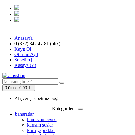
Anasayfa
|
0 (332) 342 47 81 (pbx)
|
Kayıt Ol |
Oturum Aç |
Sepetim
|
Kasaya Git
0 ürün - 0,00 TL
Alışveriş sepetiniz boş!
Kategoriler
baharatlar
hindistan cevizi
karışım soslar
kuru yapraklar