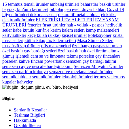
15 temmuz temalı ürünler
ambalaj ürünleri
baharatlar
baskılı ürünler
bayrak, kur'ân-ı kerim set
biblolar
çerçeveli duvar halıları
Covid-19
hijyen ürünleri
dekor aksesuar
dekoratif metal tablolar
elektrik-
elektronik ürünler
ELEKTRİKLİ EV ALETLERİ
EV YAŞAM
ÜRÜNLERİ
fenerler
fırsat ürünler
halı - yolluk - paspas
hediyelik
setler
kabe kutulu kur'ân-ı kerim
kalem setleri
kamp malzemeleri
kartvizitlikler
keçe külah (sikke)
kişisel ürünler
koleksiyoner
kristal
masa setleri
kültür kitap
lüx kalem setleri
Masa Sümen Setleri
masaüstü vıp ürünler
ofis malzemeleri
özel banyo paspas takımları
özel baskılı çay bardağı setleri
özel baskılı halı
özel üretim altın -
gümüş işlemeli cam su ve limonata takımı
porselen çay fincanları
porselen kahve fincanı
powerbank
semazen çay bardağı takımı
semazen çay ve nescafe bardağı takımı
Semazen Minyatür Ürünler
semazen parfüm kolonya
semazen ve mevlana temalı ürünler
seramik tablolar
seramik ürünler
teknoloji ürünleri
termos ve termos
kupalar
kahveler
Bilgiler
Şartlar & Koşullar
Teslimat Bilgileri
Hakkımızda
Gizlilik İlkeleri