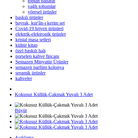
toptan baharat
yağlı tohumlar
yöresel ürünler
baskılı ürünler
bayrak, kur'ân-ı kerim set
Covid-19 hijyen ürünleri
elektrik-elektronik ürünler
kristal masa setleri
kültür kitap
özel baskılı halı
porselen kahve fincanı
Semazen Minyatür Ürünler
semazen parfüm kolonya
seramik ürünler
kahveler
Kokusuz Küllük-Çakmak Yuvalı 3 Adet
Büyüt
Açıklama