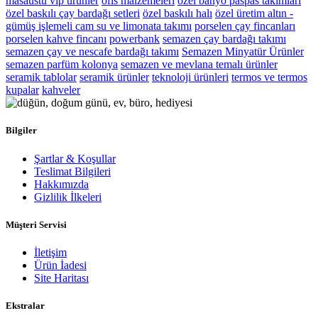
masaüstü vıp ürünler
ofis malzemeleri
özel banyo paspas takımları
özel baskılı çay bardağı setleri
özel baskılı halı
özel üretim altın -
gümüş işlemeli cam su ve limonata takımı
porselen çay fincanları
porselen kahve fincanı
powerbank
semazen çay bardağı takımı
semazen çay ve nescafe bardağı takımı
Semazen Minyatür Ürünler
semazen parfüm kolonya
semazen ve mevlana temalı ürünler
seramik tablolar
seramik ürünler
teknoloji ürünleri
termos ve termos
kupalar
kahveler
Bilgiler
Şartlar & Koşullar
Teslimat Bilgileri
Hakkımızda
Gizlilik İlkeleri
Müşteri Servisi
İletişim
Ürün İadesi
Site Haritası
Ekstralar