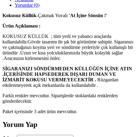
Yorumlar (0)
Kokusuz Küllük-
Çakmak Yuvalı
'At İçine Sönsün !'
Ürün Açıklaması :
KOKUSUZ KÜLLÜK ; tüm yerli ve yabancı araçlarda
kullanılabilir.Gövde tasarımı ile şık bir görünüme sahiptir. Sigaranızı
ve çakmağınızı koyma yeri ve söndürme yerleriyle çok kullanışlı bir
üründür .Uzun ve kısa yolculuklarınızda büyük kolaylık sağlar
.Aracınızın kirlenmesini önler.
SİGARANIZI SÖNDÜRMEDEN KÜLLÜĞÜN İÇİNE ATIN
.İÇERİSİNDE HAPSEDEREK DIŞARI DUMAN VE
İZMARİT KOKUSU VERMEYECEKTİR .
Rüzgardan
etkilenmeyerek açık mekanlarda da kullanılabilir .
Farklı renkler mevcuttur. Siparişlerde stoklardaki renklerden
gönderilecektir.
Paket içerisinde 3 adet ürün mevcuttur.
Yorum Yap