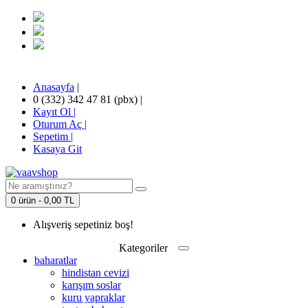
Anasayfa
|
0 (332) 342 47 81 (pbx)
|
Kayıt Ol |
Oturum Aç |
Sepetim
|
Kasaya Git
0 ürün - 0,00 TL
Alışveriş sepetiniz boş!
Kategoriler
baharatlar
hindistan cevizi
karışım soslar
kuru yapraklar