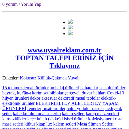
0 yorum
/
Yorum Yap
www.uysalreklam.com.tr
TOPTAN TALEPLERİNİZ İÇİN
Tıklayınız
Etiketler:
Kokusuz Küllük-Çakmak Yuvalı
15 temmuz temalı ürünler
ambalaj ürünleri
baharatlar
baskılı ürünler
bayrak, kur'ân-ı kerim set
biblolar
çerçeveli duvar halıları
Covid-19
hijyen ürünleri
dekor aksesuar
dekoratif metal tablolar
elektrik-
elektronik ürünler
ELEKTRİKLİ EV ALETLERİ
EV YAŞAM
ÜRÜNLERİ
fenerler
fırsat ürünler
halı - yolluk - paspas
hediyelik
setler
kabe kutulu kur'ân-ı kerim
kalem setleri
kamp malzemeleri
kartvizitlikler
keçe külah (sikke)
kişisel ürünler
koleksiyoner
kristal
masa setleri
kültür kitap
lüx kalem setleri
Masa Sümen Setleri