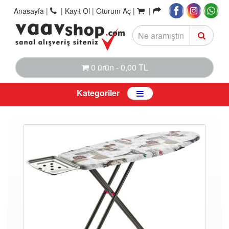
Anasayfa
|
|
Kayıt Ol |
Oturum Aç |
|
0 ürün - 0,00 TL
Kategoriler