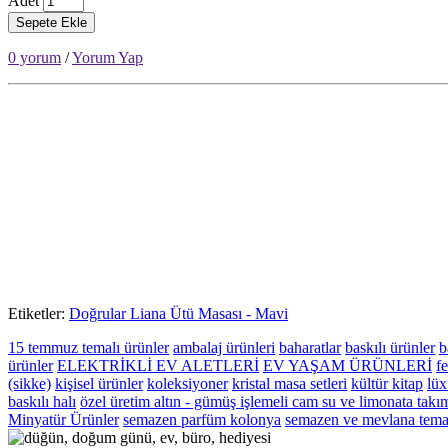
Adet
Sepete Ekle
0 yorum
/
Yorum Yap
Etiketler:
Doğrular Liana Ütü Masası - Mavi
15 temmuz temalı ürünler
ambalaj ürünleri
baharatlar
baskılı ürünler
b
ürünler
ELEKTRİKLİ EV ALETLERİ
EV YAŞAM ÜRÜNLERİ
fe
(sikke)
kişisel ürünler
koleksiyoner
kristal masa setleri
kültür kitap
lüx
baskılı halı
özel üretim altın - gümüş işlemeli cam su ve limonata takı
Minyatür Ürünler
semazen parfüm kolonya
semazen ve mevlana temal