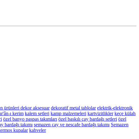
n ürünleri
dekor aksesuar
dekoratif metal tablolar
elektrik-elektronik
r'ân-ı kerim
kalem setleri
kamp malzemeleri
kartvizitlikler
keçe külah
i
özel banyo paspas takımları
özel baskılı çay bardağı setleri
özel
y bardağı takımı
semazen çay ve nescafe bardağı takımı
Semazen
termos kupalar
kahveler