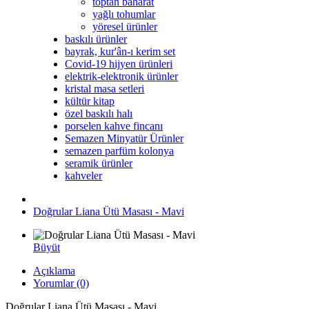
toptan baharat
yağlı tohumlar
yöresel ürünler
baskılı ürünler
bayrak, kur'ân-ı kerim set
Covid-19 hijyen ürünleri
elektrik-elektronik ürünler
kristal masa setleri
kültür kitap
özel baskılı halı
porselen kahve fincanı
Semazen Minyatür Ürünler
semazen parfüm kolonya
seramik ürünler
kahveler
Doğrular Liana Ütü Masası - Mavi
Büyüt
Açıklama
Yorumlar (0)
Doğrular Liana Ütü Masası - Mavi