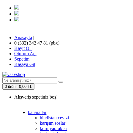
Anasayfa
|
0 (332) 342 47 81 (pbx)
|
Kayıt Ol |
Oturum Aç |
Sepetim
|
Kasaya Git
0 ürün - 0,00 TL
Alışveriş sepetiniz boş!
baharatlar
hindistan cevizi
karışım soslar
kuru yapraklar