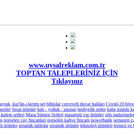
www.uysalreklam.com.tr
TOPTAN TALEPLERİNİZ İÇİN
Tıklayınız
ayrak, kur'ân-ı kerim set
biblolar
çerçeveli duvar halıları
Covid-19 hijye
nerler
fırsat ürünler
halı - yolluk - paspas
hediyelik setler
kabe kutulu ku
 kalem setleri
Masa Sümen Setleri
masaüstü vıp ürünler
ofis malzemeler
mı
porselen çay fincanları
porselen kahve fincanı
powerbank
semazen ça
ı ürünler
seramik tablolar
seramik ürünler
teknoloji ürünleri
termos ve 