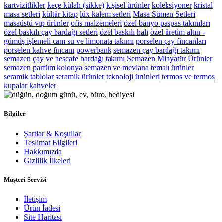
kartvizitlikler
keçe külah (sikke)
kişisel ürünler
koleksiyoner
kristal
masa setleri
kültür kitap
lüx kalem setleri
Masa Sümen Setleri
masaüstü vıp ürünler
ofis malzemeleri
özel banyo paspas takımları
özel baskılı çay bardağı setleri
özel baskılı halı
özel üretim altın -
gümüş işlemeli cam su ve limonata takımı
porselen çay fincanları
porselen kahve fincanı
powerbank
semazen çay bardağı takımı
semazen çay ve nescafe bardağı takımı
Semazen Minyatür Ürünler
semazen parfüm kolonya
semazen ve mevlana temalı ürünler
seramik tablolar
seramik ürünler
teknoloji ürünleri
termos ve termos
kupalar
kahveler
Bilgiler
Şartlar & Koşullar
Teslimat Bilgileri
Hakkımızda
Gizlilik İlkeleri
Müşteri Servisi
İletişim
Ürün İadesi
Site Haritası