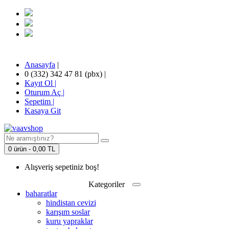
Anasayfa
|
0 (332) 342 47 81 (pbx)
|
Kayıt Ol |
Oturum Aç |
Sepetim
|
Kasaya Git
0 ürün - 0,00 TL
Alışveriş sepetiniz boş!
Kategoriler
baharatlar
hindistan cevizi
karışım soslar
kuru yapraklar