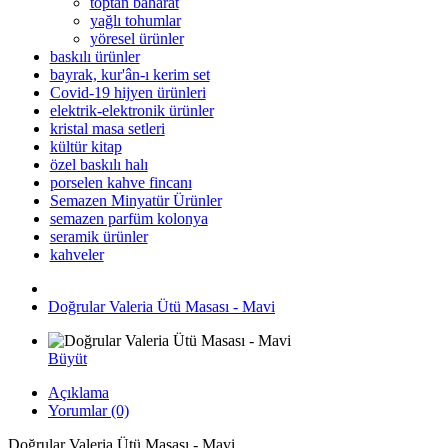
toptan baharat
yağlı tohumlar
yöresel ürünler
baskılı ürünler
bayrak, kur'ân-ı kerim set
Covid-19 hijyen ürünleri
elektrik-elektronik ürünler
kristal masa setleri
kültür kitap
özel baskılı halı
porselen kahve fincanı
Semazen Minyatür Ürünler
semazen parfüm kolonya
seramik ürünler
kahveler
Doğrular Valeria Ütü Masası - Mavi
Büyüt
Açıklama
Yorumlar (0)
Doğrular Valeria Ütü Masası - Mavi