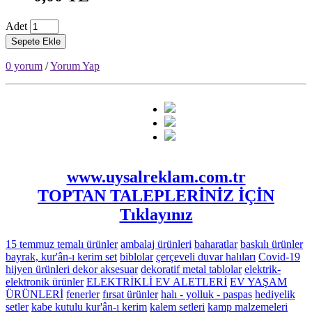
Adet
Sepete Ekle
0 yorum
/
Yorum Yap
www.uysalreklam.com.tr
TOPTAN TALEPLERİNİZ İÇİN
Tıklayınız
15 temmuz temalı ürünler
ambalaj ürünleri
baharatlar
baskılı ürünler
bayrak, kur'ân-ı kerim set
biblolar
çerçeveli duvar halıları
Covid-19
hijyen ürünleri
dekor aksesuar
dekoratif metal tablolar
elektrik-
elektronik ürünler
ELEKTRİKLİ EV ALETLERİ
EV YAŞAM
ÜRÜNLERİ
fenerler
fırsat ürünler
halı - yolluk - paspas
hediyelik
setler
kabe kutulu kur'ân-ı kerim
kalem setleri
kamp malzemeleri