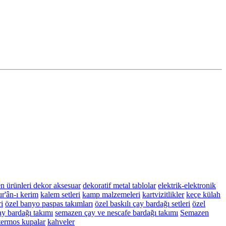
n ürünleri
dekor aksesuar
dekoratif metal tablolar
elektrik-elektronik
r'ân-ı kerim
kalem setleri
kamp malzemeleri
kartvizitlikler
keçe külah
i
özel banyo paspas takımları
özel baskılı çay bardağı setleri
özel
y bardağı takımı
semazen çay ve nescafe bardağı takımı
Semazen
termos kupalar
kahveler