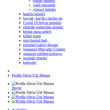
toptan baharat
yağlı tohumlar
yöresel ürünler
baskılı ürünler
bayrak, kur'ân-ı kerim set
Covid-19 hijyen ürünleri
elektrik-elektronik ürünler
kristal masa setleri
kültür kitap
özel baskılı halı
porselen kahve fincanı
Semazen Minyatür Ürünler
semazen parfüm kolonya
seramik ürünler
kahveler
Perilla Silvia Ütü Masası
Büyüt
Açıklama