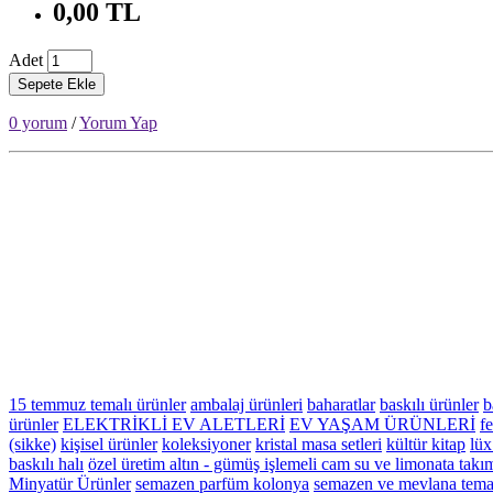
0,00 TL
Adet
Sepete Ekle
0 yorum
/
Yorum Yap
15 temmuz temalı ürünler
ambalaj ürünleri
baharatlar
baskılı ürünler
b
ürünler
ELEKTRİKLİ EV ALETLERİ
EV YAŞAM ÜRÜNLERİ
fe
(sikke)
kişisel ürünler
koleksiyoner
kristal masa setleri
kültür kitap
lüx
baskılı halı
özel üretim altın - gümüş işlemeli cam su ve limonata takı
Minyatür Ürünler
semazen parfüm kolonya
semazen ve mevlana temal