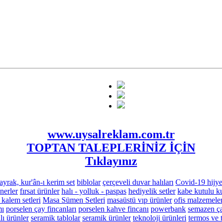
www.uysalreklam.com.tr
TOPTAN TALEPLERİNİZ İÇİN
Tıklayınız
ayrak, kur'ân-ı kerim set
biblolar
çerçeveli duvar halıları
Covid-19 hijye
nerler
fırsat ürünler
halı - yolluk - paspas
hediyelik setler
kabe kutulu ku
 kalem setleri
Masa Sümen Setleri
masaüstü vıp ürünler
ofis malzemeler
mı
porselen çay fincanları
porselen kahve fincanı
powerbank
semazen ça
ı ürünler
seramik tablolar
seramik ürünler
teknoloji ürünleri
termos ve 