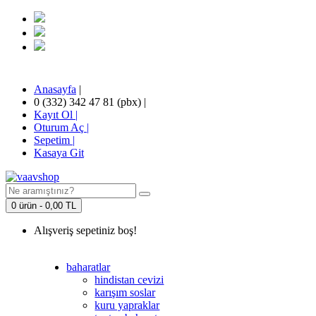
Anasayfa
|
0 (332) 342 47 81 (pbx)
|
Kayıt Ol |
Oturum Aç |
Sepetim
|
Kasaya Git
0 ürün - 0,00 TL
Alışveriş sepetiniz boş!
baharatlar
hindistan cevizi
karışım soslar
kuru yapraklar