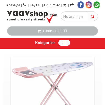
Anasayfa
|
|
Kayıt Ol |
Oturum Aç |
|
0 ürün - 0,00 TL
Kategoriler