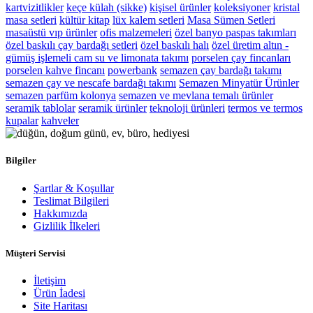
kartvizitlikler
keçe külah (sikke)
kişisel ürünler
koleksiyoner
kristal
masa setleri
kültür kitap
lüx kalem setleri
Masa Sümen Setleri
masaüstü vıp ürünler
ofis malzemeleri
özel banyo paspas takımları
özel baskılı çay bardağı setleri
özel baskılı halı
özel üretim altın -
gümüş işlemeli cam su ve limonata takımı
porselen çay fincanları
porselen kahve fincanı
powerbank
semazen çay bardağı takımı
semazen çay ve nescafe bardağı takımı
Semazen Minyatür Ürünler
semazen parfüm kolonya
semazen ve mevlana temalı ürünler
seramik tablolar
seramik ürünler
teknoloji ürünleri
termos ve termos
kupalar
kahveler
Bilgiler
Şartlar & Koşullar
Teslimat Bilgileri
Hakkımızda
Gizlilik İlkeleri
Müşteri Servisi
İletişim
Ürün İadesi
Site Haritası