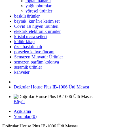
toptan baharat
yağlı tohumlar
yöresel ürünler
baskılı ürünler
bayrak, kur'ân-ı kerim set
Covid-19 hijyen ürünleri
elektrik-elektronik ürünler
kristal masa setleri
kültür kitap
özel baskılı halı
porselen kahve fincanı
Semazen Minyatür Ürünler
semazen parfüm kolonya
seramik ürünler
kahveler
Doğrular House Plus IB-1006 Ütü Masası
Büyüt
Açıklama
Yorumlar (0)
Doğrular House Plus IB-1006 Ütü Masası