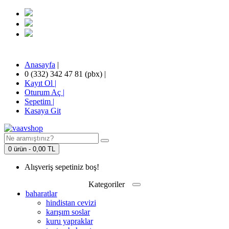
Anasayfa
|
0 (332) 342 47 81 (pbx)
|
Kayıt Ol |
Oturum Aç |
Sepetim
|
Kasaya Git
0 ürün - 0,00 TL
Alışveriş sepetiniz boş!
Kategoriler
baharatlar
hindistan cevizi
karışım soslar
kuru yapraklar