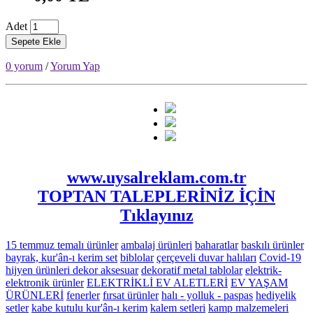
Adet
Sepete Ekle
0 yorum
/
Yorum Yap
www.uysalreklam.com.tr
TOPTAN TALEPLERİNİZ İÇİN
Tıklayınız
15 temmuz temalı ürünler
ambalaj ürünleri
baharatlar
baskılı ürünler
bayrak, kur'ân-ı kerim set
biblolar
çerçeveli duvar halıları
Covid-19
hijyen ürünleri
dekor aksesuar
dekoratif metal tablolar
elektrik-
elektronik ürünler
ELEKTRİKLİ EV ALETLERİ
EV YAŞAM
ÜRÜNLERİ
fenerler
fırsat ürünler
halı - yolluk - paspas
hediyelik
setler
kabe kutulu kur'ân-ı kerim
kalem setleri
kamp malzemeleri