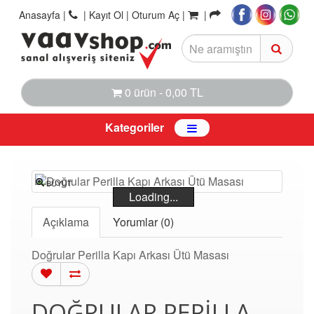
Anasayfa
|
|
Kayıt Ol |
Oturum Aç |
|
0 ürün - 0,00 TL
Kategoriler
BÜYÜT
Loading...
Açıklama
Yorumlar (0)
Doğrular Perilla Kapı Arkası Ütü Masası
DOĞRULAR PERILLA