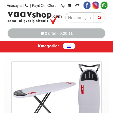
Anasayfa
|
|
Kayıt Ol |
Oturum Aç |
|
0 ürün - 0,00 TL
Kategoriler