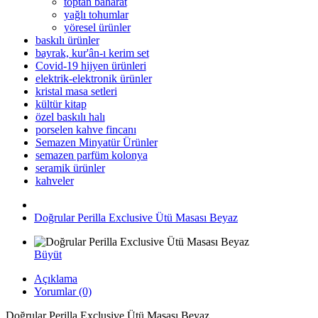
toptan baharat
yağlı tohumlar
yöresel ürünler
baskılı ürünler
bayrak, kur'ân-ı kerim set
Covid-19 hijyen ürünleri
elektrik-elektronik ürünler
kristal masa setleri
kültür kitap
özel baskılı halı
porselen kahve fincanı
Semazen Minyatür Ürünler
semazen parfüm kolonya
seramik ürünler
kahveler
Doğrular Perilla Exclusive Ütü Masası Beyaz
Büyüt
Açıklama
Yorumlar (0)
Doğrular Perilla Exclusive Ütü Masası Beyaz