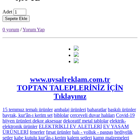
Adet
Sepete Ekle
0 yorum
/
Yorum Yap
www.uysalreklam.com.tr
TOPTAN TALEPLERİNİZ İÇİN
Tıklayınız
15 temmuz temalı ürünler
ambalaj ürünleri
baharatlar
baskılı ürünler
bayrak, kur'ân-ı kerim set
biblolar
çerçeveli duvar halıları
Covid-19
hijyen ürünleri
dekor aksesuar
dekoratif metal tablolar
elektrik-
elektronik ürünler
ELEKTRİKLİ EV ALETLERİ
EV YAŞAM
ÜRÜNLERİ
fenerler
fırsat ürünler
halı - yolluk - paspas
hediyelik
setler
kabe kutulu kur'ân-ı kerim
kalem setleri
kamp malzemeleri