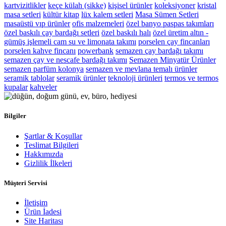
kartvizitlikler
keçe külah (sikke)
kişisel ürünler
koleksiyoner
kristal
masa setleri
kültür kitap
lüx kalem setleri
Masa Sümen Setleri
masaüstü vıp ürünler
ofis malzemeleri
özel banyo paspas takımları
özel baskılı çay bardağı setleri
özel baskılı halı
özel üretim altın -
gümüş işlemeli cam su ve limonata takımı
porselen çay fincanları
porselen kahve fincanı
powerbank
semazen çay bardağı takımı
semazen çay ve nescafe bardağı takımı
Semazen Minyatür Ürünler
semazen parfüm kolonya
semazen ve mevlana temalı ürünler
seramik tablolar
seramik ürünler
teknoloji ürünleri
termos ve termos
kupalar
kahveler
Bilgiler
Şartlar & Koşullar
Teslimat Bilgileri
Hakkımızda
Gizlilik İlkeleri
Müşteri Servisi
İletişim
Ürün İadesi
Site Haritası