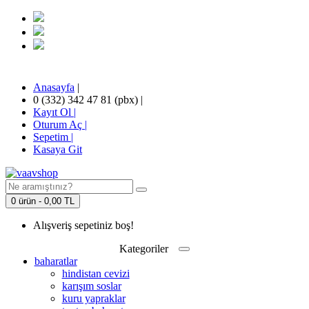
Anasayfa
|
0 (332) 342 47 81 (pbx)
|
Kayıt Ol |
Oturum Aç |
Sepetim
|
Kasaya Git
0 ürün - 0,00 TL
Alışveriş sepetiniz boş!
Kategoriler
baharatlar
hindistan cevizi
karışım soslar
kuru yapraklar