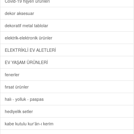
Covid-19 hijyen ürünleri
dekor aksesuar
dekoratif metal tablolar
elektrik-elektronik ürünler
ELEKTRİKLİ EV ALETLERİ
EV YAŞAM ÜRÜNLERİ
fenerler
fırsat ürünler
halı - yolluk - paspas
hediyelik setler
kabe kutulu kur'ân-ı kerim