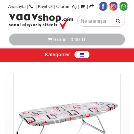
Anasayfa
|
|
Kayıt Ol |
Oturum Aç |
|
0 ürün - 0,00 TL
Kategoriler