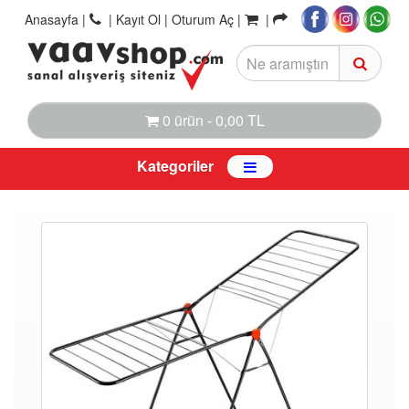
Anasayfa
|
|
Kayıt Ol |
Oturum Aç |
|
0 ürün - 0,00 TL
Kategoriler