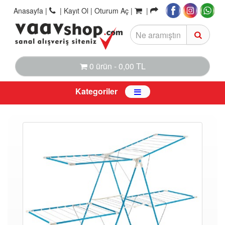
Anasayfa
|
|
Kayıt Ol |
Oturum Aç |
|
0 ürün - 0,00 TL
Kategoriler