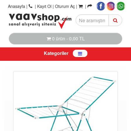
Anasayfa
|
|
Kayıt Ol |
Oturum Aç |
|
0 ürün - 0,00 TL
Kategoriler