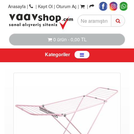
Anasayfa
|
|
Kayıt Ol |
Oturum Aç |
|
0 ürün - 0,00 TL
Kategoriler