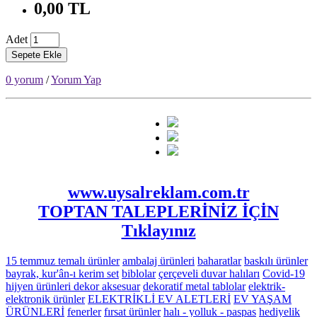
0,00 TL
Adet
Sepete Ekle
0 yorum
/
Yorum Yap
www.uysalreklam.com.tr
TOPTAN TALEPLERİNİZ İÇİN
Tıklayınız
15 temmuz temalı ürünler
ambalaj ürünleri
baharatlar
baskılı ürünler
bayrak, kur'ân-ı kerim set
biblolar
çerçeveli duvar halıları
Covid-19
hijyen ürünleri
dekor aksesuar
dekoratif metal tablolar
elektrik-
elektronik ürünler
ELEKTRİKLİ EV ALETLERİ
EV YAŞAM
ÜRÜNLERİ
fenerler
fırsat ürünler
halı - yolluk - paspas
hediyelik