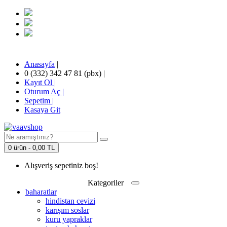
Anasayfa
|
0 (332) 342 47 81 (pbx)
|
Kayıt Ol |
Oturum Aç |
Sepetim
|
Kasaya Git
0 ürün - 0,00 TL
Alışveriş sepetiniz boş!
Kategoriler
baharatlar
hindistan cevizi
karışım soslar
kuru yapraklar