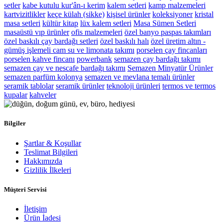
setler
kabe kutulu kur'ân-ı kerim
kalem setleri
kamp malzemeleri
kartvizitlikler
keçe külah (sikke)
kişisel ürünler
koleksiyoner
kristal
masa setleri
kültür kitap
lüx kalem setleri
Masa Sümen Setleri
masaüstü vıp ürünler
ofis malzemeleri
özel banyo paspas takımları
özel baskılı çay bardağı setleri
özel baskılı halı
özel üretim altın -
gümüş işlemeli cam su ve limonata takımı
porselen çay fincanları
porselen kahve fincanı
powerbank
semazen çay bardağı takımı
semazen çay ve nescafe bardağı takımı
Semazen Minyatür Ürünler
semazen parfüm kolonya
semazen ve mevlana temalı ürünler
seramik tablolar
seramik ürünler
teknoloji ürünleri
termos ve termos
kupalar
kahveler
Bilgiler
Şartlar & Koşullar
Teslimat Bilgileri
Hakkımızda
Gizlilik İlkeleri
Müşteri Servisi
İletişim
Ürün İadesi