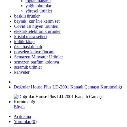
toptan baharat
yağlı tohumlar
yöresel ürünler
baskılı ürünler
bayrak, kur'ân-ı kerim set
Covid-19 hijyen ürünleri
elektrik-elektronik ürünler
kristal masa setleri
kültür kitap
özel baskılı halı
porselen kahve fincanı
Semazen Minyatür Ürünler
semazen parfüm kolonya
seramik ürünler
kahveler
Doğrular House Plus LD-2001 Kanatlı Çamaşır Kurutmalığı
Büyüt
Açıklama
Yorumlar (0)