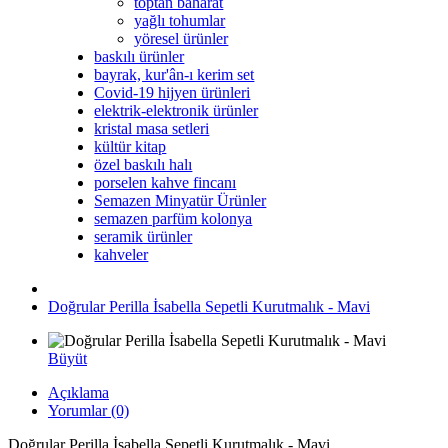
toptan baharat
yağlı tohumlar
yöresel ürünler
baskılı ürünler
bayrak, kur'ân-ı kerim set
Covid-19 hijyen ürünleri
elektrik-elektronik ürünler
kristal masa setleri
kültür kitap
özel baskılı halı
porselen kahve fincanı
Semazen Minyatür Ürünler
semazen parfüm kolonya
seramik ürünler
kahveler
Doğrular Perilla İsabella Sepetli Kurutmalık - Mavi
Büyüt
Açıklama
Yorumlar (0)
Doğrular Perilla İsabella Sepetli Kurutmalık - Mavi