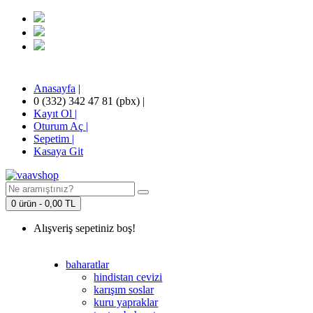
Anasayfa
|
0 (332) 342 47 81 (pbx)
|
Kayıt Ol |
Oturum Aç |
Sepetim
|
Kasaya Git
0 ürün - 0,00 TL
Alışveriş sepetiniz boş!
baharatlar
hindistan cevizi
karışım soslar
kuru yapraklar