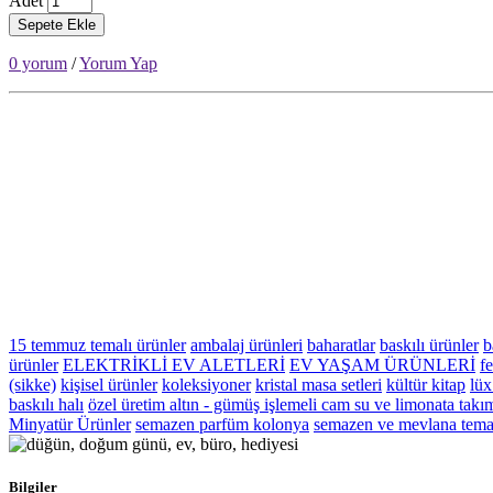
Adet
Sepete Ekle
0 yorum
/
Yorum Yap
15 temmuz temalı ürünler
ambalaj ürünleri
baharatlar
baskılı ürünler
b
ürünler
ELEKTRİKLİ EV ALETLERİ
EV YAŞAM ÜRÜNLERİ
fe
(sikke)
kişisel ürünler
koleksiyoner
kristal masa setleri
kültür kitap
lüx
baskılı halı
özel üretim altın - gümüş işlemeli cam su ve limonata takı
Minyatür Ürünler
semazen parfüm kolonya
semazen ve mevlana temal
Bilgiler