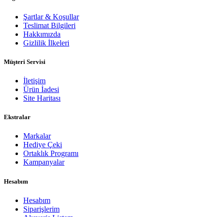
Şartlar & Koşullar
Teslimat Bilgileri
Hakkımızda
Gizlilik İlkeleri
Müşteri Servisi
İletişim
Ürün İadesi
Site Haritası
Ekstralar
Markalar
Hediye Çeki
Ortaklık Programı
Kampanyalar
Hesabım
Hesabım
Siparişlerim