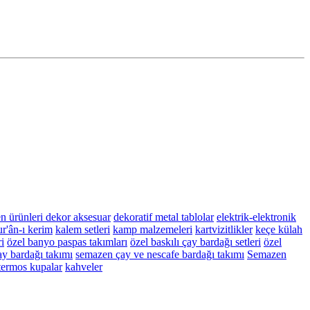
n ürünleri
dekor aksesuar
dekoratif metal tablolar
elektrik-elektronik
r'ân-ı kerim
kalem setleri
kamp malzemeleri
kartvizitlikler
keçe külah
i
özel banyo paspas takımları
özel baskılı çay bardağı setleri
özel
y bardağı takımı
semazen çay ve nescafe bardağı takımı
Semazen
termos kupalar
kahveler