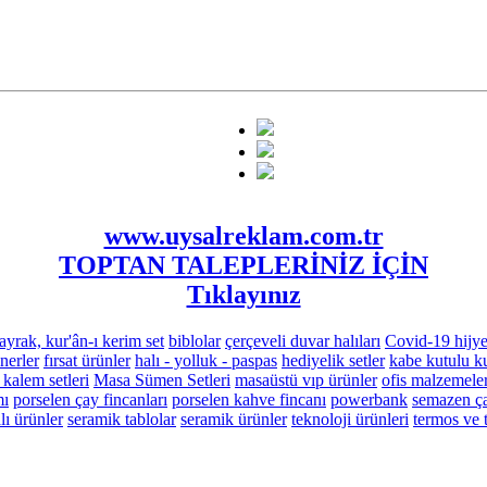
www.uysalreklam.com.tr
TOPTAN TALEPLERİNİZ İÇİN
Tıklayınız
ayrak, kur'ân-ı kerim set
biblolar
çerçeveli duvar halıları
Covid-19 hijye
nerler
fırsat ürünler
halı - yolluk - paspas
hediyelik setler
kabe kutulu ku
 kalem setleri
Masa Sümen Setleri
masaüstü vıp ürünler
ofis malzemeler
mı
porselen çay fincanları
porselen kahve fincanı
powerbank
semazen ça
ı ürünler
seramik tablolar
seramik ürünler
teknoloji ürünleri
termos ve 