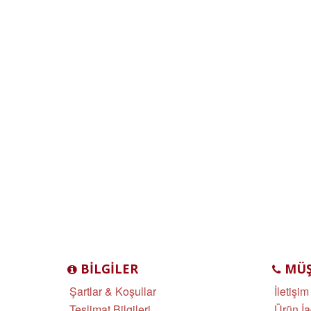
BILGILER
MÜŞT
Şartlar & Koşullar
İletişim
Teslimat Bilgileri
Ürün İa