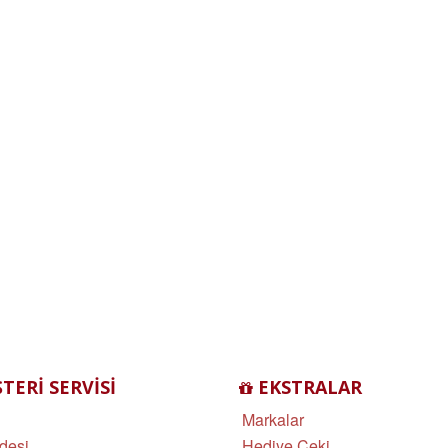
ERI SERVISI
EKSTRALAR
Markalar
desi
Hediye Çeki