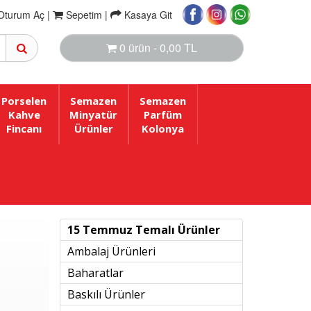
Oturum Aç |
Sepetim
|
Kasaya Git
0 ürün - 0,00 TL
Porselen
Semazen
Semazen
Kahve
Minyatür
Parfüm
Fincanı
Ürünler
Kolonya
15 Temmuz Temalı Ürünler
Ambalaj Ürünleri
Baharatlar
Baskılı Ürünler