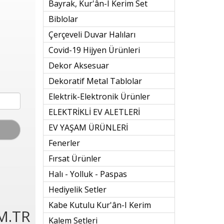
Bayrak, Kur'ân-I Kerim Set
Biblolar
Çerçeveli Duvar Halıları
Covid-19 Hijyen Ürünleri
Dekor Aksesuar
Dekoratif Metal Tablolar
Elektrik-Elektronik Ürünler
ELEKTRİKLİ EV ALETLERİ
EV YAŞAM ÜRÜNLERİ
Fenerler
Fırsat Ürünler
Halı - Yolluk - Paspas
Hediyelik Setler
Kabe Kutulu Kur'ân-I Kerim
M.TR
Kalem Setleri