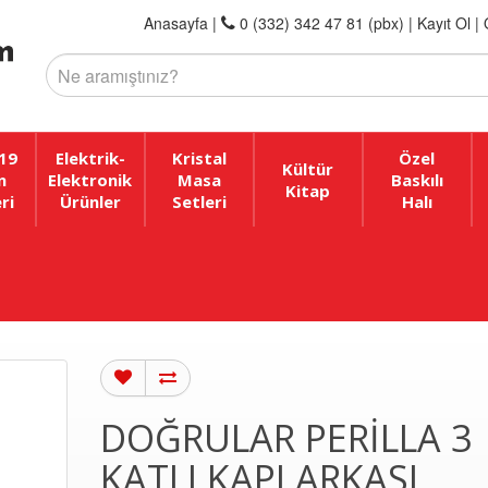
Anasayfa
|
0 (332) 342 47 81 (pbx)
|
Kayıt Ol |
19
Elektrik-
Kristal
Özel
Kültür
n
Elektronik
Masa
Baskılı
Kitap
ri
Ürünler
Setleri
Halı
DOĞRULAR PERILLA 3
KATLI KAPI ARKASI