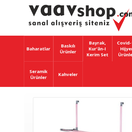
Bayrak,
Covid-
Baskılı
Baharatlar
Kur'ân-I
Hijye
Ürünler
Kerim Set
Ürünle
Seramik
Kahveler
Ürünler