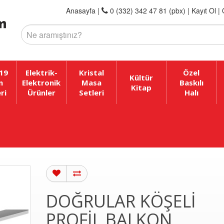
Anasayfa
|
0 (332) 342 47 81 (pbx)
|
Kayıt Ol |
19
Elektrik-
Kristal
Özel
Kültür
n
Elektronik
Masa
Baskılı
Kitap
ri
Ürünler
Setleri
Halı
DOĞRULAR KÖŞELI
PROFIL BALKON