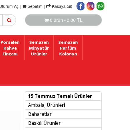
Oturum Aç |
Sepetim
|
Kasaya Git
0 ürün - 0,00 TL
Porselen
Semazen
Semazen
Kahve
Minyatür
Parfüm
Fincanı
Ürünler
Kolonya
15 Temmuz Temalı Ürünler
Ambalaj Ürünleri
Baharatlar
Baskılı Ürünler