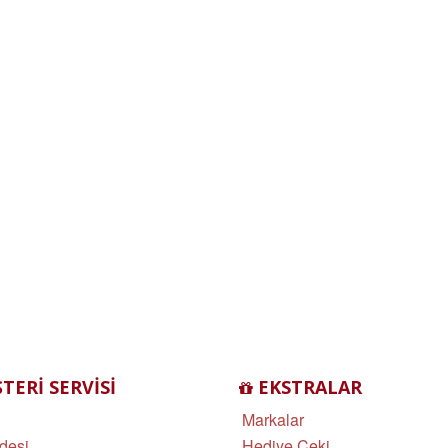
ERI SERVISI
EKSTRALAR
Markalar
desi
Hediye Çeki