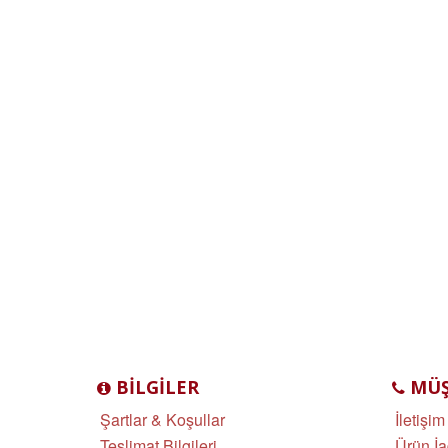
BILGILER
MÜŞT
Şartlar & Koşullar
İletişim
Teslimat Bilgileri
Ürün İa