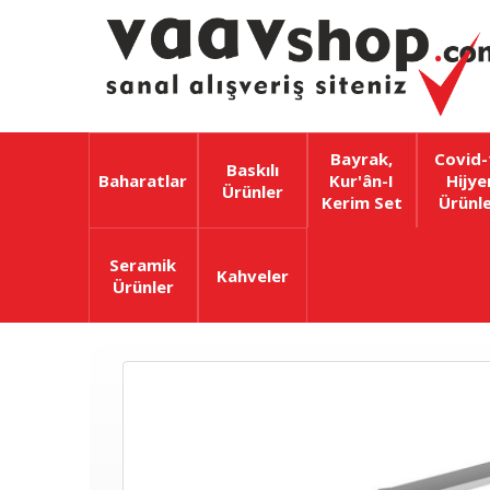
Bayrak,
Covid-
Baskılı
Baharatlar
Kur'ân-I
Hijye
Ürünler
Kerim Set
Ürünle
Seramik
Kahveler
Ürünler