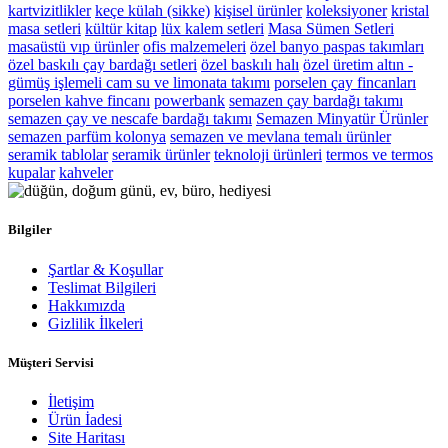
kartvizitlikler
keçe külah (sikke)
kişisel ürünler
koleksiyoner
kristal
masa setleri
kültür kitap
lüx kalem setleri
Masa Sümen Setleri
masaüstü vıp ürünler
ofis malzemeleri
özel banyo paspas takımları
özel baskılı çay bardağı setleri
özel baskılı halı
özel üretim altın -
gümüş işlemeli cam su ve limonata takımı
porselen çay fincanları
porselen kahve fincanı
powerbank
semazen çay bardağı takımı
semazen çay ve nescafe bardağı takımı
Semazen Minyatür Ürünler
semazen parfüm kolonya
semazen ve mevlana temalı ürünler
seramik tablolar
seramik ürünler
teknoloji ürünleri
termos ve termos
kupalar
kahveler
Bilgiler
Şartlar & Koşullar
Teslimat Bilgileri
Hakkımızda
Gizlilik İlkeleri
Müşteri Servisi
İletişim
Ürün İadesi
Site Haritası