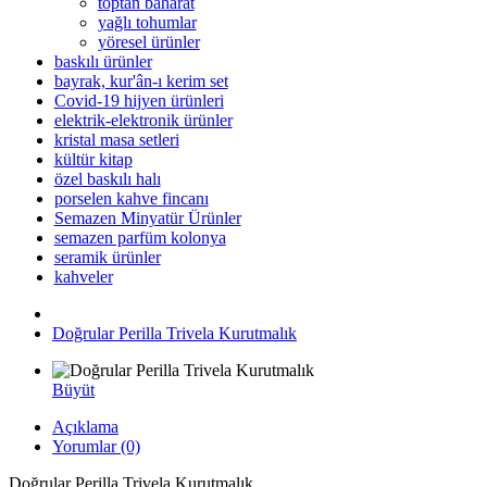
toptan baharat
yağlı tohumlar
yöresel ürünler
baskılı ürünler
bayrak, kur'ân-ı kerim set
Covid-19 hijyen ürünleri
elektrik-elektronik ürünler
kristal masa setleri
kültür kitap
özel baskılı halı
porselen kahve fincanı
Semazen Minyatür Ürünler
semazen parfüm kolonya
seramik ürünler
kahveler
Doğrular Perilla Trivela Kurutmalık
Büyüt
Açıklama
Yorumlar (0)
Doğrular Perilla Trivela Kurutmalık