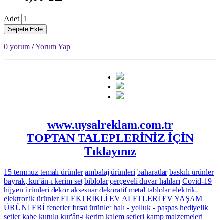
Adet
Sepete Ekle
0 yorum
/
Yorum Yap
www.uysalreklam.com.tr
TOPTAN TALEPLERİNİZ İÇİN
Tıklayınız
15 temmuz temalı ürünler
ambalaj ürünleri
baharatlar
baskılı ürünler
bayrak, kur'ân-ı kerim set
biblolar
çerçeveli duvar halıları
Covid-19
hijyen ürünleri
dekor aksesuar
dekoratif metal tablolar
elektrik-
elektronik ürünler
ELEKTRİKLİ EV ALETLERİ
EV YAŞAM
ÜRÜNLERİ
fenerler
fırsat ürünler
halı - yolluk - paspas
hediyelik
setler
kabe kutulu kur'ân-ı kerim
kalem setleri
kamp malzemeleri