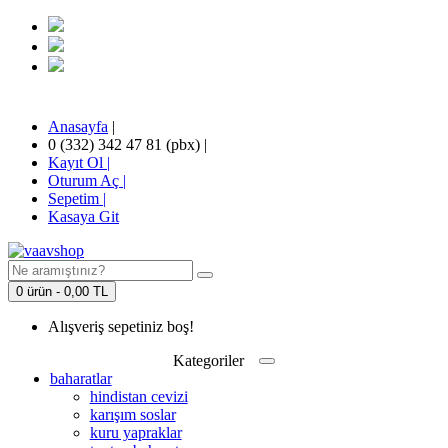
Anasayfa
|
0 (332) 342 47 81 (pbx)
|
Kayıt Ol |
Oturum Aç |
Sepetim
|
Kasaya Git
0 ürün - 0,00 TL
Alışveriş sepetiniz boş!
Kategoriler
baharatlar
hindistan cevizi
karışım soslar
kuru yapraklar