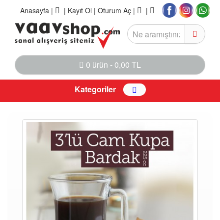
Anasayfa
|
|
Kayıt Ol |
Oturum Aç |
|
0 ürün - 0,00 TL
Kategoriler