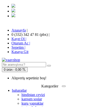
Anasayfa
|
0 (332) 342 47 81 (pbx)
|
Kayıt Ol |
Oturum Aç |
Sepetim
|
Kasaya Git
0 ürün - 0,00 TL
Alışveriş sepetiniz boş!
Kategoriler
baharatlar
hindistan cevizi
karışım soslar
kuru yapraklar