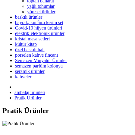
toptan baharat
yağlı tohumlar
yöresel ürünler
baskılı ürünler
bayrak, kur'ân-ı kerim set
Covid-19 hijyen ürünleri
elektrik-elektronik ürünler
kristal masa setleri
kültür kitap
özel baskılı halı
porselen kahve fincanı
Semazen Minyatür Ürünler
semazen parfüm kolonya
seramik ürünler
kahveler
ambalaj ürünleri
Pratik Ürünler
Pratik Ürünler