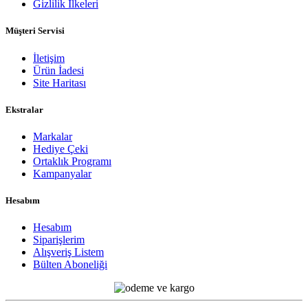
Gizlilik İlkeleri
Müşteri Servisi
İletişim
Ürün İadesi
Site Haritası
Ekstralar
Markalar
Hediye Çeki
Ortaklık Programı
Kampanyalar
Hesabım
Hesabım
Siparişlerim
Alışveriş Listem
Bülten Aboneliği