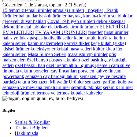
Gösterilen: 1 ile 2 arası, toplam: 2 (1 Sayfa)
15 temmuz temalı ürünler
ambalaj ürünleri
- poşetler
- Pratik
Ürünler
baharatlar
baskılı ürünler
bayrak, kur'ân-ı kerim set
biblolar
çerçeveli duvar halıları
Covid-19 hijyen ürünleri
dekor aksesuar
dekoratif metal tablolar
elektrik-elektronik ürünler
ELEKTRİKLİ
EV ALETLERİ
EV YAŞAM ÜRÜNLERİ
fenerler
fırsat ürünler
halı - yolluk - paspas
hediyelik setler
kabe kutulu kur'ân-ı kerim
kalem setleri
kamp malzemeleri
kartvizitlikler
keçe külah (sikke)
kişisel ürünler
koleksiyoner
kristal masa setleri
kültür kitap
lüx
kalem setleri
Masa Sümen Setleri
masaüstü vıp ürünler
ofis
malzemeleri
özel banyo paspas takımları
özel baskılı çay bardağı
setleri
özel baskılı halı
özel üretim altın - gümüş işlemeli cam su ve
limonata takımı
porselen çay fincanları
porselen kahve fincanı
powerbank
semazen çay bardağı takımı
semazen çay ve nescafe
bardağı takımı
Semazen Minyatür Ürünler
semazen parfüm kolonya
semazen ve mevlana temalı ürünler
seramik tablolar
seramik ürünler
teknoloji ürünleri
termos ve termos kupalar
kahveler
Bilgiler
Şartlar & Koşullar
Teslimat Bilgileri
Hakkımızda