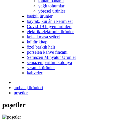
toptan baharat
yağlı tohumlar
yöresel ürünler
baskılı ürünler
bayrak, kur'ân-ı kerim set
Covid-19 hijyen ürünleri
elektrik-elektronik ürünler
kristal masa setleri
kültür kitap
özel baskılı halı
porselen kahve fincanı
Semazen Minyatür Ürünler
semazen parfüm kolonya
seramik ürünler
kahveler
ambalaj ürünleri
poşetler
poşetler