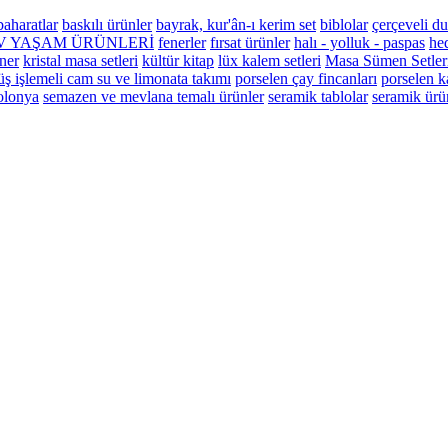
baharatlar
baskılı ürünler
bayrak, kur'ân-ı kerim set
biblolar
çerçeveli du
V YAŞAM ÜRÜNLERİ
fenerler
fırsat ürünler
halı - yolluk - paspas
hed
ner
kristal masa setleri
kültür kitap
lüx kalem setleri
Masa Sümen Setler
üş işlemeli cam su ve limonata takımı
porselen çay fincanları
porselen k
olonya
semazen ve mevlana temalı ürünler
seramik tablolar
seramik ürü