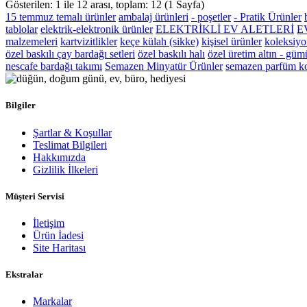
Gösterilen: 1 ile 12 arası, toplam: 12 (1 Sayfa)
15 temmuz temalı ürünler
ambalaj ürünleri
- poşetler
- Pratik Ürünler
tablolar
elektrik-elektronik ürünler
ELEKTRİKLİ EV ALETLERİ
E
malzemeleri
kartvizitlikler
keçe külah (sikke)
kişisel ürünler
koleksiyo
özel baskılı çay bardağı setleri
özel baskılı halı
özel üretim altın - güm
nescafe bardağı takımı
Semazen Minyatür Ürünler
semazen parfüm k
Bilgiler
Şartlar & Koşullar
Teslimat Bilgileri
Hakkımızda
Gizlilik İlkeleri
Müşteri Servisi
İletişim
Ürün İadesi
Site Haritası
Ekstralar
Markalar