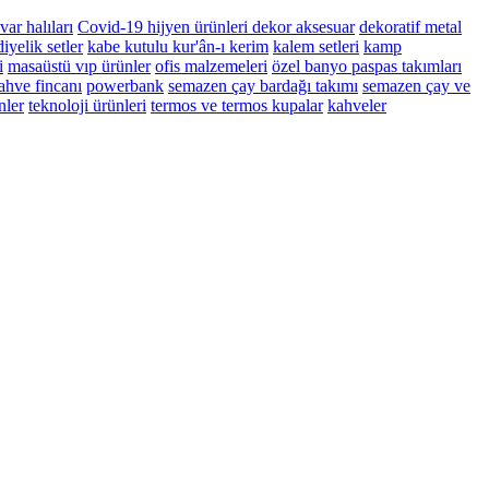
var halıları
Covid-19 hijyen ürünleri
dekor aksesuar
dekoratif metal
iyelik setler
kabe kutulu kur'ân-ı kerim
kalem setleri
kamp
i
masaüstü vıp ürünler
ofis malzemeleri
özel banyo paspas takımları
ahve fincanı
powerbank
semazen çay bardağı takımı
semazen çay ve
nler
teknoloji ürünleri
termos ve termos kupalar
kahveler