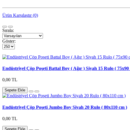
Ürün Karşılaştır (0)
Sırala:
Göster:
Endüstriyel Çöp Poşeti Battal Boy ( Ağır ) Siyah 15 Rulo ( 75x90
0,00 TL
Sepete Ekle
Endüstriyel Çöp Poşeti Jumbo Boy Siyah 20 Rulo ( 80x110 cm )
0,00 TL
Sepete Ekle