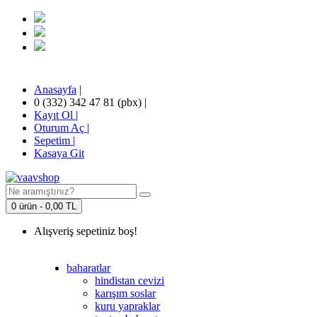
Anasayfa
|
0 (332) 342 47 81 (pbx)
|
Kayıt Ol |
Oturum Aç |
Sepetim
|
Kasaya Git
0 ürün - 0,00 TL
Alışveriş sepetiniz boş!
baharatlar
hindistan cevizi
karışım soslar
kuru yapraklar