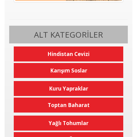
ALT KATEGORILER
Hindistan Cevizi
Karışım Soslar
Kuru Yapraklar
Toptan Baharat
Yağlı Tohumlar