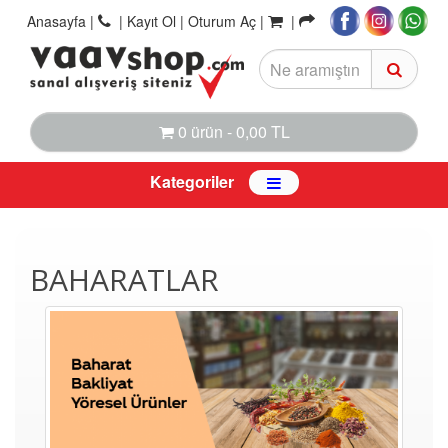
Anasayfa
|
|
Kayıt Ol |
Oturum Aç |
|
0 ürün - 0,00 TL
Kategoriler
BAHARATLAR