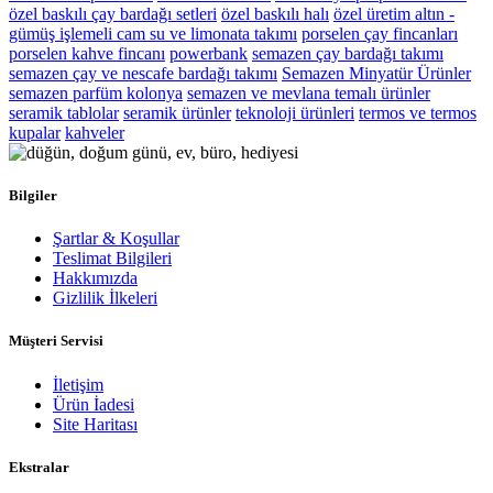
özel baskılı çay bardağı setleri
özel baskılı halı
özel üretim altın -
gümüş işlemeli cam su ve limonata takımı
porselen çay fincanları
porselen kahve fincanı
powerbank
semazen çay bardağı takımı
semazen çay ve nescafe bardağı takımı
Semazen Minyatür Ürünler
semazen parfüm kolonya
semazen ve mevlana temalı ürünler
seramik tablolar
seramik ürünler
teknoloji ürünleri
termos ve termos
kupalar
kahveler
Bilgiler
Şartlar & Koşullar
Teslimat Bilgileri
Hakkımızda
Gizlilik İlkeleri
Müşteri Servisi
İletişim
Ürün İadesi
Site Haritası
Ekstralar