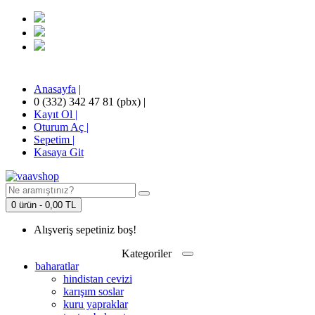
Anasayfa
|
0 (332) 342 47 81 (pbx)
|
Kayıt Ol |
Oturum Aç |
Sepetim
|
Kasaya Git
0 ürün - 0,00 TL
Alışveriş sepetiniz boş!
Kategoriler
baharatlar
hindistan cevizi
karışım soslar
kuru yapraklar