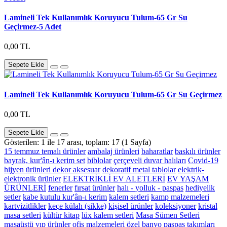
Lamineli Tek Kullanımlık Koruyucu Tulum-65 Gr Su
Geçirmez-5 Adet
0,00 TL
Sepete Ekle
Lamineli Tek Kullanımlık Koruyucu Tulum-65 Gr Su Geçirmez
0,00 TL
Sepete Ekle
Gösterilen: 1 ile 17 arası, toplam: 17 (1 Sayfa)
15 temmuz temalı ürünler
ambalaj ürünleri
baharatlar
baskılı ürünler
bayrak, kur'ân-ı kerim set
biblolar
çerçeveli duvar halıları
Covid-19
hijyen ürünleri
dekor aksesuar
dekoratif metal tablolar
elektrik-
elektronik ürünler
ELEKTRİKLİ EV ALETLERİ
EV YAŞAM
ÜRÜNLERİ
fenerler
fırsat ürünler
halı - yolluk - paspas
hediyelik
setler
kabe kutulu kur'ân-ı kerim
kalem setleri
kamp malzemeleri
kartvizitlikler
keçe külah (sikke)
kişisel ürünler
koleksiyoner
kristal
masa setleri
kültür kitap
lüx kalem setleri
Masa Sümen Setleri
masaüstü vıp ürünler
ofis malzemeleri
özel banyo paspas takımları